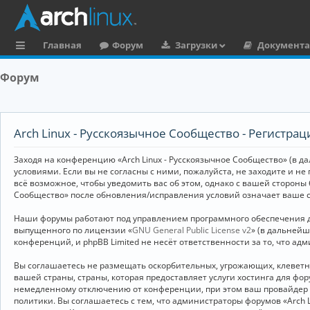
Главная
Форум
Загрузки
Документ
с
Форум
ы
л
к
Arch Linux - Русскоязычное Сообщество - Регистрац
и
Заходя на конференцию «Arch Linux - Русскоязычное Сообщество» (в дал
условиями. Если вы не согласны с ними, пожалуйста, не заходите и не
всё возможное, чтобы уведомить вас об этом, однако с вашей стороны
Сообщество» после обновления/исправления условий означает ваше с
Наши форумы работают под управлением программного обеспечения дл
выпущенного по лицензии «
GNU General Public License v2
» (в дальней
конференций, и phpBB Limited не несёт ответственности за то, что а
Вы соглашаетесь не размещать оскорбительных, угрожающих, клевет
вашей страны, страны, которая предоставляет услуги хостинга для ф
немедленному отключению от конференции, при этом ваш провайдер бу
политики. Вы соглашаетесь с тем, что администраторы форумов «Arch 