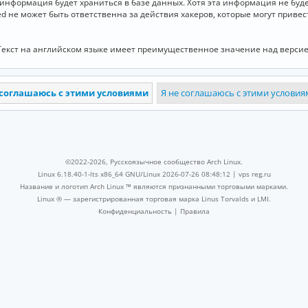
и информация будет храниться в базе данных. Хотя эта информация не бу
ed не может быть ответственна за действия хакеров, которые могут приве
Текст на английском языке имеет преимущественное значение над версие
©2022-2026, Русскоязычное сообщество Arch Linux.
Linux 6.18.40-1-lts x86_64 GNU/Linux 2026-07-26 08:48:12 |
vps reg.ru
Название и логотип Arch Linux ™ являются признанными торговыми марками.
Linux ® — зарегистрированная торговая марка Linus Torvalds и LMI.
Конфиденциальность
|
Правила