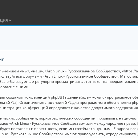
ация
ия
ьнейшем «мы», «наш», «Arch Linux - Русскоязычное Сообщество», «https://
 пользуйтесь форумами «Arch Linux - Русскоязычное Сообщество». Мы оста
 было бы разумным регулярно просматривать этот текст на предмет измене
огласие с ними.
я создания конференций phpBB (в дальнейшем «они», «программное обесп
шем «GPL»). Ограничения лицензии GPL для программного обеспечения php
дминистрация конференций определяет в качестве допустимого содержания
нических сообщений, порнографических сообщений, призывов к национал
орумов «Arch Linux - Русскоязычное Сообщество» или международное прав
дет поставлен в известность, если мы сочтём это нужным. IP-адреса вс
Linux - Русскоязычное Сообщество» имеют право удалить, отредактировать