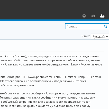
С
F
х
ег
A
о
и
Язык:
Q
д
ст
р
а
archlinux.by/forum»), вы подтверждаете своё согласие со следующими
ц
вляем за собой право изменять эти правила в любое время и сделаем
ний, так как использование конференции «Arch Linux - Русскоязычное
и
я
ечение phpBB», «www.phpbb.com», «phpBB Limited», «phpBB Teams»),
BB строго связаны с организацией и поддержкой интернет-
 и/или поведения в них.
ьной розни и прочих сообщений, которые могут нарушить законы
о. Попытки размещения таких сообщений могут привести к вашему
ех сообщений сохраняются для возможности проведения такой
, перенести или закрыть любую тему в любое время по своему