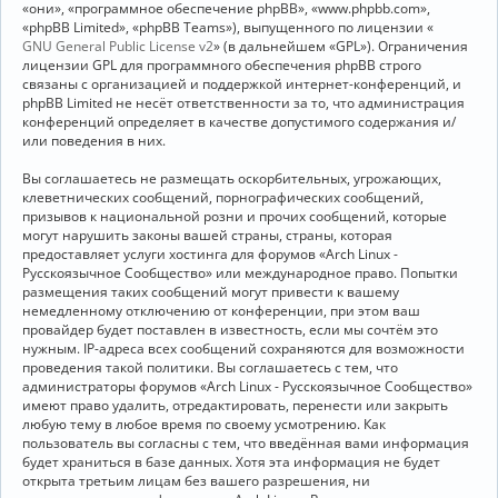
«они», «программное обеспечение phpBB», «www.phpbb.com»,
«phpBB Limited», «phpBB Teams»), выпущенного по лицензии «
GNU General Public License v2
» (в дальнейшем «GPL»). Ограничения
лицензии GPL для программного обеспечения phpBB строго
связаны с организацией и поддержкой интернет-конференций, и
phpBB Limited не несёт ответственности за то, что администрация
конференций определяет в качестве допустимого содержания и/
или поведения в них.
Вы соглашаетесь не размещать оскорбительных, угрожающих,
клеветнических сообщений, порнографических сообщений,
призывов к национальной розни и прочих сообщений, которые
могут нарушить законы вашей страны, страны, которая
предоставляет услуги хостинга для форумов «Arch Linux -
Русскоязычное Сообщество» или международное право. Попытки
размещения таких сообщений могут привести к вашему
немедленному отключению от конференции, при этом ваш
провайдер будет поставлен в известность, если мы сочтём это
нужным. IP-адреса всех сообщений сохраняются для возможности
проведения такой политики. Вы соглашаетесь с тем, что
администраторы форумов «Arch Linux - Русскоязычное Сообщество»
имеют право удалить, отредактировать, перенести или закрыть
любую тему в любое время по своему усмотрению. Как
пользователь вы согласны с тем, что введённая вами информация
будет храниться в базе данных. Хотя эта информация не будет
открыта третьим лицам без вашего разрешения, ни