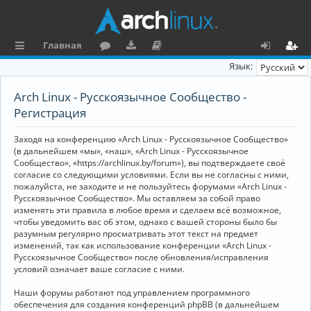
Главная
с
о
аг
о
х
ег
Язык:
ы
ру
ру
ку
о
и
Arch Linux - Русскоязычное Сообщество -
л
м
зк
м
д
ст
Регистрация
к
и
е
р
Заходя на конференцию «Arch Linux - Русскоязычное Сообщество»
и
н
а
(в дальнейшем «мы», «наш», «Arch Linux - Русскоязычное
Сообщество», «https://archlinux.by/forum»), вы подтверждаете своё
та
ц
согласие со следующими условиями. Если вы не согласны с ними,
пожалуйста, не заходите и не пользуйтесь форумами «Arch Linux -
ц
и
Русскоязычное Сообщество». Мы оставляем за собой право
изменять эти правила в любое время и сделаем всё возможное,
и
я
чтобы уведомить вас об этом, однако с вашей стороны было бы
я
разумным регулярно просматривать этот текст на предмет
изменений, так как использование конференции «Arch Linux -
Русскоязычное Сообщество» после обновления/исправления
условий означает ваше согласие с ними.
Наши форумы работают под управлением программного
обеспечения для создания конференций phpBB (в дальнейшем