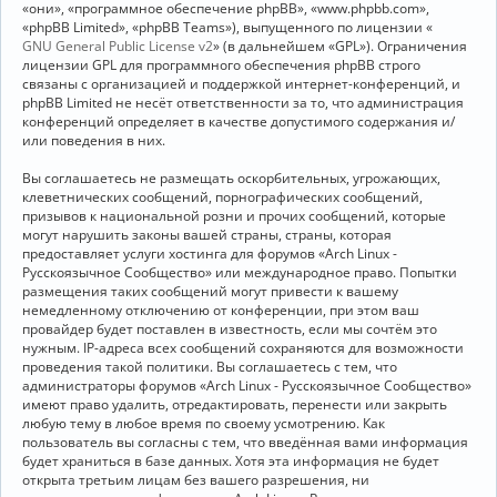
«они», «программное обеспечение phpBB», «www.phpbb.com»,
«phpBB Limited», «phpBB Teams»), выпущенного по лицензии «
GNU General Public License v2
» (в дальнейшем «GPL»). Ограничения
лицензии GPL для программного обеспечения phpBB строго
связаны с организацией и поддержкой интернет-конференций, и
phpBB Limited не несёт ответственности за то, что администрация
конференций определяет в качестве допустимого содержания и/
или поведения в них.
Вы соглашаетесь не размещать оскорбительных, угрожающих,
клеветнических сообщений, порнографических сообщений,
призывов к национальной розни и прочих сообщений, которые
могут нарушить законы вашей страны, страны, которая
предоставляет услуги хостинга для форумов «Arch Linux -
Русскоязычное Сообщество» или международное право. Попытки
размещения таких сообщений могут привести к вашему
немедленному отключению от конференции, при этом ваш
провайдер будет поставлен в известность, если мы сочтём это
нужным. IP-адреса всех сообщений сохраняются для возможности
проведения такой политики. Вы соглашаетесь с тем, что
администраторы форумов «Arch Linux - Русскоязычное Сообщество»
имеют право удалить, отредактировать, перенести или закрыть
любую тему в любое время по своему усмотрению. Как
пользователь вы согласны с тем, что введённая вами информация
будет храниться в базе данных. Хотя эта информация не будет
открыта третьим лицам без вашего разрешения, ни