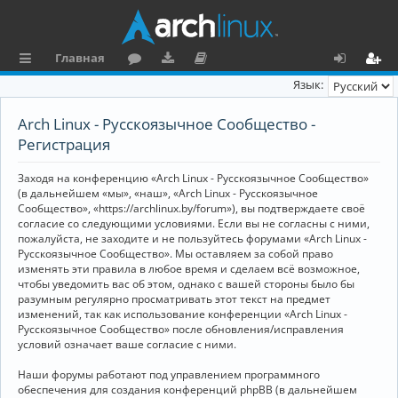
Главная
с
о
аг
о
х
ег
Язык:
ы
ру
ру
ку
о
и
Arch Linux - Русскоязычное Сообщество -
л
м
зк
м
д
ст
Регистрация
к
и
е
р
Заходя на конференцию «Arch Linux - Русскоязычное Сообщество»
и
н
а
(в дальнейшем «мы», «наш», «Arch Linux - Русскоязычное
Сообщество», «https://archlinux.by/forum»), вы подтверждаете своё
та
ц
согласие со следующими условиями. Если вы не согласны с ними,
пожалуйста, не заходите и не пользуйтесь форумами «Arch Linux -
ц
и
Русскоязычное Сообщество». Мы оставляем за собой право
изменять эти правила в любое время и сделаем всё возможное,
и
я
чтобы уведомить вас об этом, однако с вашей стороны было бы
я
разумным регулярно просматривать этот текст на предмет
изменений, так как использование конференции «Arch Linux -
Русскоязычное Сообщество» после обновления/исправления
условий означает ваше согласие с ними.
Наши форумы работают под управлением программного
обеспечения для создания конференций phpBB (в дальнейшем