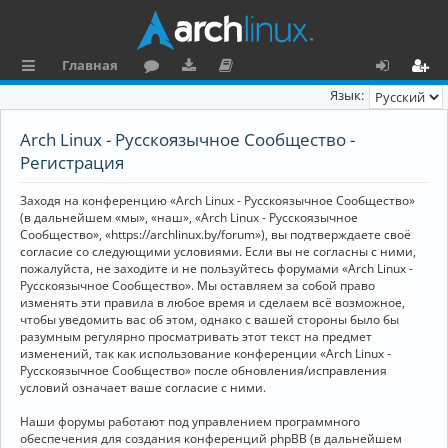
Главная
с
о
аг
о
х
ег
Язык:
ы
ру
ру
ку
о
и
Arch Linux - Русскоязычное Сообщество -
л
м
зк
м
д
ст
Регистрация
к
и
е
р
Заходя на конференцию «Arch Linux - Русскоязычное Сообщество»
и
н
а
(в дальнейшем «мы», «наш», «Arch Linux - Русскоязычное
Сообщество», «https://archlinux.by/forum»), вы подтверждаете своё
та
ц
согласие со следующими условиями. Если вы не согласны с ними,
пожалуйста, не заходите и не пользуйтесь форумами «Arch Linux -
ц
и
Русскоязычное Сообщество». Мы оставляем за собой право
изменять эти правила в любое время и сделаем всё возможное,
и
я
чтобы уведомить вас об этом, однако с вашей стороны было бы
я
разумным регулярно просматривать этот текст на предмет
изменений, так как использование конференции «Arch Linux -
Русскоязычное Сообщество» после обновления/исправления
условий означает ваше согласие с ними.
Наши форумы работают под управлением программного
обеспечения для создания конференций phpBB (в дальнейшем