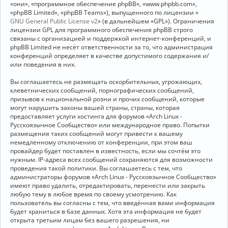
«они», «программное обеспечение phpBB», «www.phpbb.com»,
«phpBB Limited», «phpBB Teams»), выпущенного по лицензии «
GNU General Public License v2
» (в дальнейшем «GPL»). Ограничения
лицензии GPL для программного обеспечения phpBB строго
связаны с организацией и поддержкой интернет-конференций, и
phpBB Limited не несёт ответственности за то, что администрация
конференций определяет в качестве допустимого содержания и/
или поведения в них.
Вы соглашаетесь не размещать оскорбительных, угрожающих,
клеветнических сообщений, порнографических сообщений,
призывов к национальной розни и прочих сообщений, которые
могут нарушить законы вашей страны, страны, которая
предоставляет услуги хостинга для форумов «Arch Linux -
Русскоязычное Сообщество» или международное право. Попытки
размещения таких сообщений могут привести к вашему
немедленному отключению от конференции, при этом ваш
провайдер будет поставлен в известность, если мы сочтём это
нужным. IP-адреса всех сообщений сохраняются для возможности
проведения такой политики. Вы соглашаетесь с тем, что
администраторы форумов «Arch Linux - Русскоязычное Сообщество»
имеют право удалить, отредактировать, перенести или закрыть
любую тему в любое время по своему усмотрению. Как
пользователь вы согласны с тем, что введённая вами информация
будет храниться в базе данных. Хотя эта информация не будет
открыта третьим лицам без вашего разрешения, ни