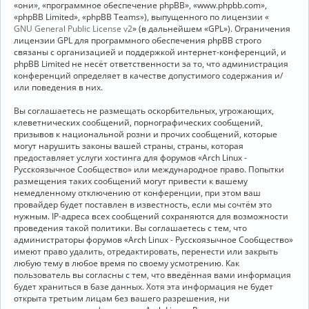
«они», «программное обеспечение phpBB», «www.phpbb.com»,
«phpBB Limited», «phpBB Teams»), выпущенного по лицензии «
GNU General Public License v2
» (в дальнейшем «GPL»). Ограничения
лицензии GPL для программного обеспечения phpBB строго
связаны с организацией и поддержкой интернет-конференций, и
phpBB Limited не несёт ответственности за то, что администрация
конференций определяет в качестве допустимого содержания и/
или поведения в них.
Вы соглашаетесь не размещать оскорбительных, угрожающих,
клеветнических сообщений, порнографических сообщений,
призывов к национальной розни и прочих сообщений, которые
могут нарушить законы вашей страны, страны, которая
предоставляет услуги хостинга для форумов «Arch Linux -
Русскоязычное Сообщество» или международное право. Попытки
размещения таких сообщений могут привести к вашему
немедленному отключению от конференции, при этом ваш
провайдер будет поставлен в известность, если мы сочтём это
нужным. IP-адреса всех сообщений сохраняются для возможности
проведения такой политики. Вы соглашаетесь с тем, что
администраторы форумов «Arch Linux - Русскоязычное Сообщество»
имеют право удалить, отредактировать, перенести или закрыть
любую тему в любое время по своему усмотрению. Как
пользователь вы согласны с тем, что введённая вами информация
будет храниться в базе данных. Хотя эта информация не будет
открыта третьим лицам без вашего разрешения, ни