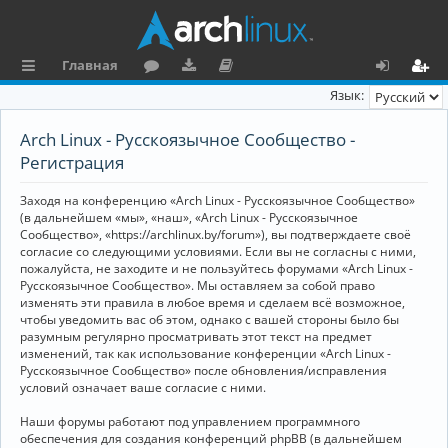
Главная
с
о
аг
о
х
ег
Язык:
ы
ру
ру
ку
о
и
Arch Linux - Русскоязычное Сообщество -
л
м
зк
м
д
ст
Регистрация
к
и
е
р
Заходя на конференцию «Arch Linux - Русскоязычное Сообщество»
и
н
а
(в дальнейшем «мы», «наш», «Arch Linux - Русскоязычное
Сообщество», «https://archlinux.by/forum»), вы подтверждаете своё
та
ц
согласие со следующими условиями. Если вы не согласны с ними,
пожалуйста, не заходите и не пользуйтесь форумами «Arch Linux -
ц
и
Русскоязычное Сообщество». Мы оставляем за собой право
изменять эти правила в любое время и сделаем всё возможное,
и
я
чтобы уведомить вас об этом, однако с вашей стороны было бы
я
разумным регулярно просматривать этот текст на предмет
изменений, так как использование конференции «Arch Linux -
Русскоязычное Сообщество» после обновления/исправления
условий означает ваше согласие с ними.
Наши форумы работают под управлением программного
обеспечения для создания конференций phpBB (в дальнейшем