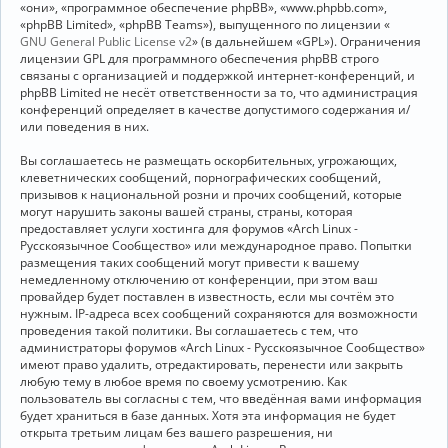
«они», «программное обеспечение phpBB», «www.phpbb.com»,
«phpBB Limited», «phpBB Teams»), выпущенного по лицензии «
GNU General Public License v2
» (в дальнейшем «GPL»). Ограничения
лицензии GPL для программного обеспечения phpBB строго
связаны с организацией и поддержкой интернет-конференций, и
phpBB Limited не несёт ответственности за то, что администрация
конференций определяет в качестве допустимого содержания и/
или поведения в них.
Вы соглашаетесь не размещать оскорбительных, угрожающих,
клеветнических сообщений, порнографических сообщений,
призывов к национальной розни и прочих сообщений, которые
могут нарушить законы вашей страны, страны, которая
предоставляет услуги хостинга для форумов «Arch Linux -
Русскоязычное Сообщество» или международное право. Попытки
размещения таких сообщений могут привести к вашему
немедленному отключению от конференции, при этом ваш
провайдер будет поставлен в известность, если мы сочтём это
нужным. IP-адреса всех сообщений сохраняются для возможности
проведения такой политики. Вы соглашаетесь с тем, что
администраторы форумов «Arch Linux - Русскоязычное Сообщество»
имеют право удалить, отредактировать, перенести или закрыть
любую тему в любое время по своему усмотрению. Как
пользователь вы согласны с тем, что введённая вами информация
будет храниться в базе данных. Хотя эта информация не будет
открыта третьим лицам без вашего разрешения, ни