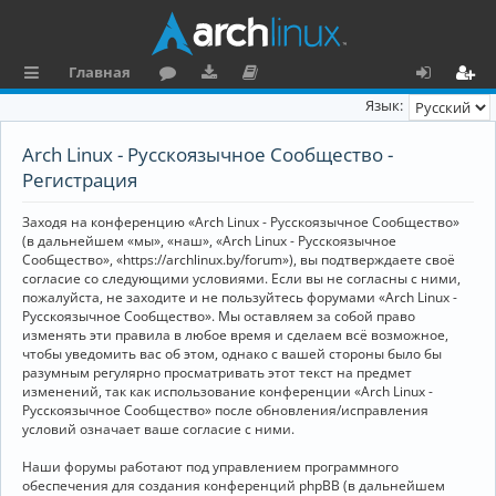
Главная
с
о
аг
о
х
ег
Язык:
ы
ру
ру
ку
о
и
Arch Linux - Русскоязычное Сообщество -
л
м
зк
м
д
ст
Регистрация
к
и
е
р
Заходя на конференцию «Arch Linux - Русскоязычное Сообщество»
и
н
а
(в дальнейшем «мы», «наш», «Arch Linux - Русскоязычное
Сообщество», «https://archlinux.by/forum»), вы подтверждаете своё
та
ц
согласие со следующими условиями. Если вы не согласны с ними,
пожалуйста, не заходите и не пользуйтесь форумами «Arch Linux -
ц
и
Русскоязычное Сообщество». Мы оставляем за собой право
изменять эти правила в любое время и сделаем всё возможное,
и
я
чтобы уведомить вас об этом, однако с вашей стороны было бы
я
разумным регулярно просматривать этот текст на предмет
изменений, так как использование конференции «Arch Linux -
Русскоязычное Сообщество» после обновления/исправления
условий означает ваше согласие с ними.
Наши форумы работают под управлением программного
обеспечения для создания конференций phpBB (в дальнейшем