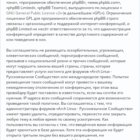
«они», «программное обеспечение phpBB», «www.phpbb.com»,
«phpBB Limited», «phpBB Teams»), выпущенного по лицензии «
GNU General Public License v2
» (в дальнейшем «GPL»). Ограничения
лицензии GPL для программного обеспечения phpBB строго
связаны с организацией и поддержкой интернет-конференций, и
phpBB Limited не несёт ответственности за то, что администрация
конференций определяет в качестве допустимого содержания и/
или поведения в них.
Вы соглашаетесь не размещать оскорбительных, угрожающих,
клеветнических сообщений, порнографических сообщений,
призывов к национальной розни и прочих сообщений, которые
могут нарушить законы вашей страны, страны, которая
предоставляет услуги хостинга для форумов «Arch Linux -
Русскоязычное Сообщество» или международное право. Попытки
размещения таких сообщений могут привести к вашему
немедленному отключению от конференции, при этом ваш
провайдер будет поставлен в известность, если мы сочтём это
нужным. IP-адреса всех сообщений сохраняются для возможности
проведения такой политики. Вы соглашаетесь с тем, что
администраторы форумов «Arch Linux - Русскоязычное Сообщество»
имеют право удалить, отредактировать, перенести или закрыть
любую тему в любое время по своему усмотрению. Как
пользователь вы согласны с тем, что введённая вами информация
будет храниться в базе данных. Хотя эта информация не будет
открыта третьим лицам без вашего разрешения, ни