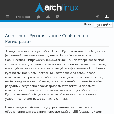
Главная
с
о
аг
о
х
ег
Язык:
ы
ру
ру
ку
о
и
Arch Linux - Русскоязычное Сообщество -
л
м
зк
м
д
ст
Регистрация
к
и
е
р
Заходя на конференцию «Arch Linux - Русскоязычное Сообщество»
и
н
а
(в дальнейшем «мы», «наш», «Arch Linux - Русскоязычное
Сообщество», «https://archlinux.by/forum»), вы подтверждаете своё
та
ц
согласие со следующими условиями. Если вы не согласны с ними,
пожалуйста, не заходите и не пользуйтесь форумами «Arch Linux -
ц
и
Русскоязычное Сообщество». Мы оставляем за собой право
изменять эти правила в любое время и сделаем всё возможное,
и
я
чтобы уведомить вас об этом, однако с вашей стороны было бы
я
разумным регулярно просматривать этот текст на предмет
изменений, так как использование конференции «Arch Linux -
Русскоязычное Сообщество» после обновления/исправления
условий означает ваше согласие с ними.
Наши форумы работают под управлением программного
обеспечения для создания конференций phpBB (в дальнейшем