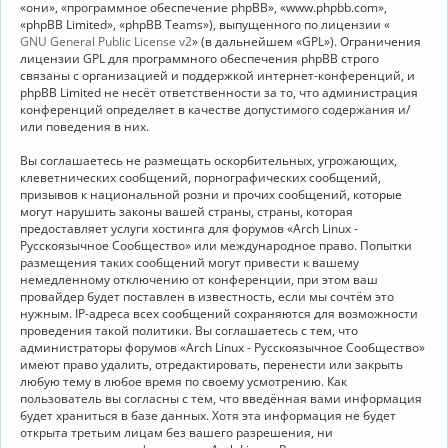
«они», «программное обеспечение phpBB», «www.phpbb.com»,
«phpBB Limited», «phpBB Teams»), выпущенного по лицензии «
GNU General Public License v2
» (в дальнейшем «GPL»). Ограничения
лицензии GPL для программного обеспечения phpBB строго
связаны с организацией и поддержкой интернет-конференций, и
phpBB Limited не несёт ответственности за то, что администрация
конференций определяет в качестве допустимого содержания и/
или поведения в них.
Вы соглашаетесь не размещать оскорбительных, угрожающих,
клеветнических сообщений, порнографических сообщений,
призывов к национальной розни и прочих сообщений, которые
могут нарушить законы вашей страны, страны, которая
предоставляет услуги хостинга для форумов «Arch Linux -
Русскоязычное Сообщество» или международное право. Попытки
размещения таких сообщений могут привести к вашему
немедленному отключению от конференции, при этом ваш
провайдер будет поставлен в известность, если мы сочтём это
нужным. IP-адреса всех сообщений сохраняются для возможности
проведения такой политики. Вы соглашаетесь с тем, что
администраторы форумов «Arch Linux - Русскоязычное Сообщество»
имеют право удалить, отредактировать, перенести или закрыть
любую тему в любое время по своему усмотрению. Как
пользователь вы согласны с тем, что введённая вами информация
будет храниться в базе данных. Хотя эта информация не будет
открыта третьим лицам без вашего разрешения, ни