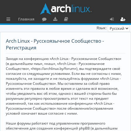
Главная
с
о
аг
о
х
ег
Язык:
ы
ру
ру
ку
о
и
Arch Linux - Русскоязычное Сообщество -
л
м
зк
м
д
ст
Регистрация
к
и
е
р
Заходя на конференцию «Arch Linux - Русскоязычное Сообщество»
и
н
а
(в дальнейшем «мы», «наш», «Arch Linux - Русскоязычное
Сообщество», «https://archlinux.by/forum»), вы подтверждаете своё
та
ц
согласие со следующими условиями. Если вы не согласны с ними,
пожалуйста, не заходите и не пользуйтесь форумами «Arch Linux -
ц
и
Русскоязычное Сообщество». Мы оставляем за собой право
изменять эти правила в любое время и сделаем всё возможное,
и
я
чтобы уведомить вас об этом, однако с вашей стороны было бы
я
разумным регулярно просматривать этот текст на предмет
изменений, так как использование конференции «Arch Linux -
Русскоязычное Сообщество» после обновления/исправления
условий означает ваше согласие с ними.
Наши форумы работают под управлением программного
обеспечения для создания конференций phpBB (в дальнейшем