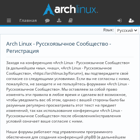
Главная
с
о
аг
о
х
ег
Язык:
ы
ру
ру
ку
о
и
Arch Linux - Русскоязычное Сообщество -
л
м
зк
м
д
ст
Регистрация
к
и
е
р
Заходя на конференцию «Arch Linux - Русскоязычное Сообщество»
и
н
а
(в дальнейшем «мы», «наш», «Arch Linux - Русскоязычное
Сообщество», «https://archlinux.by/forum»), вы подтверждаете своё
та
ц
согласие со следующими условиями. Если вы не согласны с ними,
пожалуйста, не заходите и не пользуйтесь форумами «Arch Linux -
ц
и
Русскоязычное Сообщество». Мы оставляем за собой право
изменять эти правила в любое время и сделаем всё возможное,
и
я
чтобы уведомить вас об этом, однако с вашей стороны было бы
я
разумным регулярно просматривать этот текст на предмет
изменений, так как использование конференции «Arch Linux -
Русскоязычное Сообщество» после обновления/исправления
условий означает ваше согласие с ними.
Наши форумы работают под управлением программного
обеспечения для создания конференций phpBB (в дальнейшем