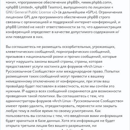
«они», «программное обеспечение phpBB», «www.phpbb.com»,
«phpBB Limited», «phpBB Teams»), выпущенного по лицензии «
GNU General Public License v2
» (в дальнейшем «GPL»). Ограничения
лицензии GPL для программного обеспечения phpBB строго
связаны с организацией и поддержкой интернет-конференций, и
phpBB Limited не несёт ответственности за то, что администрация
конференций определяет в качестве допустимого содержания и/
или поведения в них.
Вы соглашаетесь не размещать оскорбительных, угрожающих,
клеветнических сообщений, порнографических сообщений,
призывов к национальной розни и прочих сообщений, которые
могут нарушить законы вашей страны, страны, которая
предоставляет услуги хостинга для форумов «Arch Linux -
Русскоязычное Сообщество» или международное право. Попытки
размещения таких сообщений могут привести к вашему
немедленному отключению от конференции, при этом ваш
провайдер будет поставлен в известность, если мы сочтём это
нужным. IP-адреса всех сообщений сохраняются для возможности
проведения такой политики. Вы соглашаетесь с тем, что
администраторы форумов «Arch Linux - Русскоязычное Сообщество»
имеют право удалить, отредактировать, перенести или закрыть
любую тему в любое время по своему усмотрению. Как
пользователь вы согласны с тем, что введённая вами информация
будет храниться в базе данных. Хотя эта информация не будет
открыта третьим лицам без вашего разрешения, ни