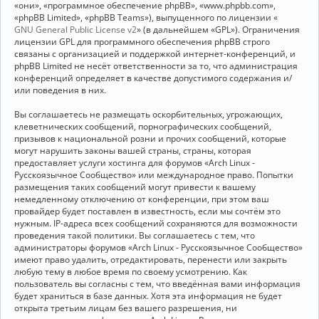
«они», «программное обеспечение phpBB», «www.phpbb.com»,
«phpBB Limited», «phpBB Teams»), выпущенного по лицензии «
GNU General Public License v2
» (в дальнейшем «GPL»). Ограничения
лицензии GPL для программного обеспечения phpBB строго
связаны с организацией и поддержкой интернет-конференций, и
phpBB Limited не несёт ответственности за то, что администрация
конференций определяет в качестве допустимого содержания и/
или поведения в них.
Вы соглашаетесь не размещать оскорбительных, угрожающих,
клеветнических сообщений, порнографических сообщений,
призывов к национальной розни и прочих сообщений, которые
могут нарушить законы вашей страны, страны, которая
предоставляет услуги хостинга для форумов «Arch Linux -
Русскоязычное Сообщество» или международное право. Попытки
размещения таких сообщений могут привести к вашему
немедленному отключению от конференции, при этом ваш
провайдер будет поставлен в известность, если мы сочтём это
нужным. IP-адреса всех сообщений сохраняются для возможности
проведения такой политики. Вы соглашаетесь с тем, что
администраторы форумов «Arch Linux - Русскоязычное Сообщество»
имеют право удалить, отредактировать, перенести или закрыть
любую тему в любое время по своему усмотрению. Как
пользователь вы согласны с тем, что введённая вами информация
будет храниться в базе данных. Хотя эта информация не будет
открыта третьим лицам без вашего разрешения, ни