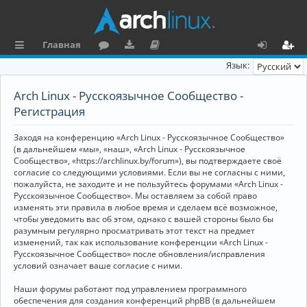
Главная
с
о
аг
о
х
ег
Язык:
ы
ру
ру
ку
о
и
Arch Linux - Русскоязычное Сообщество -
л
м
зк
м
д
ст
Регистрация
к
и
е
р
Заходя на конференцию «Arch Linux - Русскоязычное Сообщество»
и
н
а
(в дальнейшем «мы», «наш», «Arch Linux - Русскоязычное
Сообщество», «https://archlinux.by/forum»), вы подтверждаете своё
та
ц
согласие со следующими условиями. Если вы не согласны с ними,
пожалуйста, не заходите и не пользуйтесь форумами «Arch Linux -
ц
и
Русскоязычное Сообщество». Мы оставляем за собой право
изменять эти правила в любое время и сделаем всё возможное,
и
я
чтобы уведомить вас об этом, однако с вашей стороны было бы
я
разумным регулярно просматривать этот текст на предмет
изменений, так как использование конференции «Arch Linux -
Русскоязычное Сообщество» после обновления/исправления
условий означает ваше согласие с ними.
Наши форумы работают под управлением программного
обеспечения для создания конференций phpBB (в дальнейшем