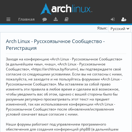
Главная
с
о
аг
о
х
ег
Язык:
ы
ру
ру
ку
о
и
Arch Linux - Русскоязычное Сообщество -
л
м
зк
м
д
ст
Регистрация
к
и
е
р
Заходя на конференцию «Arch Linux - Русскоязычное Сообщество»
и
н
а
(в дальнейшем «мы», «наш», «Arch Linux - Русскоязычное
Сообщество», «https://archlinux.by/forum»), вы подтверждаете своё
та
ц
согласие со следующими условиями. Если вы не согласны с ними,
пожалуйста, не заходите и не пользуйтесь форумами «Arch Linux -
ц
и
Русскоязычное Сообщество». Мы оставляем за собой право
изменять эти правила в любое время и сделаем всё возможное,
и
я
чтобы уведомить вас об этом, однако с вашей стороны было бы
я
разумным регулярно просматривать этот текст на предмет
изменений, так как использование конференции «Arch Linux -
Русскоязычное Сообщество» после обновления/исправления
условий означает ваше согласие с ними.
Наши форумы работают под управлением программного
обеспечения для создания конференций phpBB (в дальнейшем