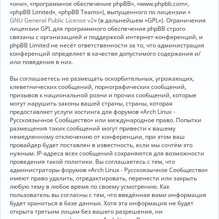
«они», «программное обеспечение phpBB», «www.phpbb.com»,
«phpBB Limited», «phpBB Teams»), выпущенного по лицензии «
GNU General Public License v2
» (в дальнейшем «GPL»). Ограничения
лицензии GPL для программного обеспечения phpBB строго
связаны с организацией и поддержкой интернет-конференций, и
phpBB Limited не несёт ответственности за то, что администрация
конференций определяет в качестве допустимого содержания и/
или поведения в них.
Вы соглашаетесь не размещать оскорбительных, угрожающих,
клеветнических сообщений, порнографических сообщений,
призывов к национальной розни и прочих сообщений, которые
могут нарушить законы вашей страны, страны, которая
предоставляет услуги хостинга для форумов «Arch Linux -
Русскоязычное Сообщество» или международное право. Попытки
размещения таких сообщений могут привести к вашему
немедленному отключению от конференции, при этом ваш
провайдер будет поставлен в известность, если мы сочтём это
нужным. IP-адреса всех сообщений сохраняются для возможности
проведения такой политики. Вы соглашаетесь с тем, что
администраторы форумов «Arch Linux - Русскоязычное Сообщество»
имеют право удалить, отредактировать, перенести или закрыть
любую тему в любое время по своему усмотрению. Как
пользователь вы согласны с тем, что введённая вами информация
будет храниться в базе данных. Хотя эта информация не будет
открыта третьим лицам без вашего разрешения, ни