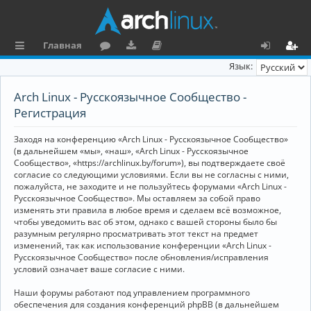
Главная
с
о
аг
о
х
ег
Язык:
ы
ру
ру
ку
о
и
Arch Linux - Русскоязычное Сообщество -
л
м
зк
м
д
ст
Регистрация
к
и
е
р
Заходя на конференцию «Arch Linux - Русскоязычное Сообщество»
и
н
а
(в дальнейшем «мы», «наш», «Arch Linux - Русскоязычное
Сообщество», «https://archlinux.by/forum»), вы подтверждаете своё
та
ц
согласие со следующими условиями. Если вы не согласны с ними,
пожалуйста, не заходите и не пользуйтесь форумами «Arch Linux -
ц
и
Русскоязычное Сообщество». Мы оставляем за собой право
изменять эти правила в любое время и сделаем всё возможное,
и
я
чтобы уведомить вас об этом, однако с вашей стороны было бы
я
разумным регулярно просматривать этот текст на предмет
изменений, так как использование конференции «Arch Linux -
Русскоязычное Сообщество» после обновления/исправления
условий означает ваше согласие с ними.
Наши форумы работают под управлением программного
обеспечения для создания конференций phpBB (в дальнейшем