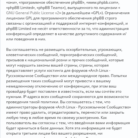
«они», «программное обеспечение phpBB», «www.phpbb.com»,
«phpBB Limited», «phpBB Teams»), выпущенного по лицензии «
GNU General Public License v2
» (в дальнейшем «GPL»). Ограничения
лицензии GPL для программного обеспечения phpBB строго
связаны с организацией и поддержкой интернет-конференций, и
phpBB Limited не несёт ответственности за то, что администрация
конференций определяет в качестве допустимого содержания и/
или поведения в них.
Вы соглашаетесь не размещать оскорбительных, угрожающих,
клеветнических сообщений, порнографических сообщений,
призывов к национальной розни и прочих сообщений, которые
могут нарушить законы вашей страны, страны, которая
предоставляет услуги хостинга для форумов «Arch Linux -
Русскоязычное Сообщество» или международное право. Попытки
размещения таких сообщений могут привести к вашему
немедленному отключению от конференции, при этом ваш
провайдер будет поставлен в известность, если мы сочтём это
нужным. IP-адреса всех сообщений сохраняются для возможности
проведения такой политики. Вы соглашаетесь с тем, что
администраторы форумов «Arch Linux - Русскоязычное Сообщество»
имеют право удалить, отредактировать, перенести или закрыть
любую тему в любое время по своему усмотрению. Как
пользователь вы согласны с тем, что введённая вами информация
будет храниться в базе данных. Хотя эта информация не будет
открыта третьим лицам без вашего разрешения, ни