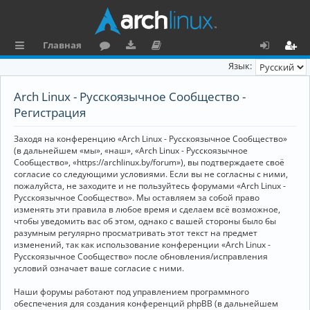
Главная
с
о
аг
о
х
ег
Язык:
ы
ру
ру
ку
о
и
Arch Linux - Русскоязычное Сообщество -
л
м
зк
м
д
ст
Регистрация
к
и
е
р
Заходя на конференцию «Arch Linux - Русскоязычное Сообщество»
и
н
а
(в дальнейшем «мы», «наш», «Arch Linux - Русскоязычное
Сообщество», «https://archlinux.by/forum»), вы подтверждаете своё
та
ц
согласие со следующими условиями. Если вы не согласны с ними,
пожалуйста, не заходите и не пользуйтесь форумами «Arch Linux -
ц
и
Русскоязычное Сообщество». Мы оставляем за собой право
изменять эти правила в любое время и сделаем всё возможное,
и
я
чтобы уведомить вас об этом, однако с вашей стороны было бы
я
разумным регулярно просматривать этот текст на предмет
изменений, так как использование конференции «Arch Linux -
Русскоязычное Сообщество» после обновления/исправления
условий означает ваше согласие с ними.
Наши форумы работают под управлением программного
обеспечения для создания конференций phpBB (в дальнейшем