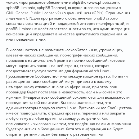
«они», «программное обеспечение phpBB», «www.phpbb.com»,
«phpBB Limited», «phpBB Teams»), выпущенного по лицензии «
GNU General Public License v2
» (в дальнейшем «GPL»). Ограничения
лицензии GPL для программного обеспечения phpBB строго
связаны с организацией и поддержкой интернет-конференций, и
phpBB Limited не несёт ответственности за то, что администрация
конференций определяет в качестве допустимого содержания и/
или поведения в них.
Вы соглашаетесь не размещать оскорбительных, угрожающих,
клеветнических сообщений, порнографических сообщений,
призывов к национальной розни и прочих сообщений, которые
могут нарушить законы вашей страны, страны, которая
предоставляет услуги хостинга для форумов «Arch Linux -
Русскоязычное Сообщество» или международное право. Попытки
размещения таких сообщений могут привести к вашему
немедленному отключению от конференции, при этом ваш
провайдер будет поставлен в известность, если мы сочтём это
нужным. IP-адреса всех сообщений сохраняются для возможности
проведения такой политики. Вы соглашаетесь с тем, что
администраторы форумов «Arch Linux - Русскоязычное Сообщество»
имеют право удалить, отредактировать, перенести или закрыть
любую тему в любое время по своему усмотрению. Как
пользователь вы согласны с тем, что введённая вами информация
будет храниться в базе данных. Хотя эта информация не будет
открыта третьим лицам без вашего разрешения, ни