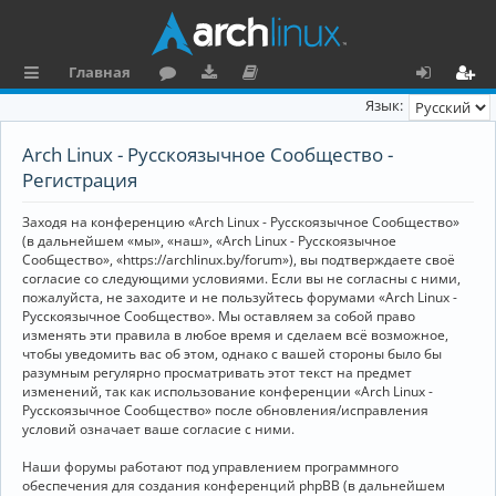
Главная
с
о
аг
о
х
ег
Язык:
ы
ру
ру
ку
о
и
Arch Linux - Русскоязычное Сообщество -
л
м
зк
м
д
ст
Регистрация
к
и
е
р
Заходя на конференцию «Arch Linux - Русскоязычное Сообщество»
и
н
а
(в дальнейшем «мы», «наш», «Arch Linux - Русскоязычное
Сообщество», «https://archlinux.by/forum»), вы подтверждаете своё
та
ц
согласие со следующими условиями. Если вы не согласны с ними,
пожалуйста, не заходите и не пользуйтесь форумами «Arch Linux -
ц
и
Русскоязычное Сообщество». Мы оставляем за собой право
изменять эти правила в любое время и сделаем всё возможное,
и
я
чтобы уведомить вас об этом, однако с вашей стороны было бы
я
разумным регулярно просматривать этот текст на предмет
изменений, так как использование конференции «Arch Linux -
Русскоязычное Сообщество» после обновления/исправления
условий означает ваше согласие с ними.
Наши форумы работают под управлением программного
обеспечения для создания конференций phpBB (в дальнейшем