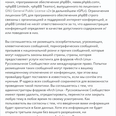
«они», «программное обеспечение phpBB», «www.phpbb.com»,
«phpBB Limited», «phpBB Teams»), выпущенного по лицензии «
GNU General Public License v2
» (в дальнейшем «GPL»). Ограничения
лицензии GPL для программного обеспечения phpBB строго
связаны с организацией и поддержкой интернет-конференций, и
phpBB Limited не несёт ответственности за то, что администрация
конференций определяет в качестве допустимого содержания и/
или поведения в них.
Вы соглашаетесь не размещать оскорбительных, угрожающих,
клеветнических сообщений, порнографических сообщений,
призывов к национальной розни и прочих сообщений, которые
могут нарушить законы вашей страны, страны, которая
предоставляет услуги хостинга для форумов «Arch Linux -
Русскоязычное Сообщество» или международное право. Попытки
размещения таких сообщений могут привести к вашему
немедленному отключению от конференции, при этом ваш
провайдер будет поставлен в известность, если мы сочтём это
нужным. IP-адреса всех сообщений сохраняются для возможности
проведения такой политики. Вы соглашаетесь с тем, что
администраторы форумов «Arch Linux - Русскоязычное Сообщество»
имеют право удалить, отредактировать, перенести или закрыть
любую тему в любое время по своему усмотрению. Как
пользователь вы согласны с тем, что введённая вами информация
будет храниться в базе данных. Хотя эта информация не будет
открыта третьим лицам без вашего разрешения, ни