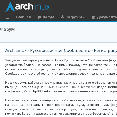
Главная
Форум
Загрузки
Документ
с
Форум
ы
л
к
Arch Linux - Русскоязычное Сообщество - Регистрац
и
Заходя на конференцию «Arch Linux - Русскоязычное Сообщество» (в дал
условиями. Если вы не согласны с ними, пожалуйста, не заходите и не
всё возможное, чтобы уведомить вас об этом, однако с вашей стороны
Сообщество» после обновления/исправления условий означает ваше с
Наши форумы работают под управлением программного обеспечения дл
выпущенного по лицензии «
GNU General Public License v2
» (в дальней
конференций, и phpBB Limited не несёт ответственности за то, что а
Вы соглашаетесь не размещать оскорбительных, угрожающих, клевет
вашей страны, страны, которая предоставляет услуги хостинга для ф
немедленному отключению от конференции, при этом ваш провайдер бу
политики. Вы соглашаетесь с тем, что администраторы форумов «Arch 