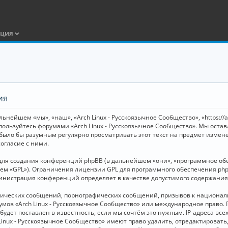
ация
ия
ьнейшем «мы», «наш», «Arch Linux - Русскоязычное Сообщество», «https://
 пользуйтесь форумами «Arch Linux - Русскоязычное Сообщество». Мы оста
 было бы разумным регулярно просматривать этот текст на предмет измене
огласие с ними.
я создания конференций phpBB (в дальнейшем «они», «программное обесп
шем «GPL»). Ограничения лицензии GPL для программного обеспечения php
дминистрация конференций определяет в качестве допустимого содержания
нических сообщений, порнографических сообщений, призывов к национал
орумов «Arch Linux - Русскоязычное Сообщество» или международное прав
дет поставлен в известность, если мы сочтём это нужным. IP-адреса вс
Linux - Русскоязычное Сообщество» имеют право удалить, отредактировать