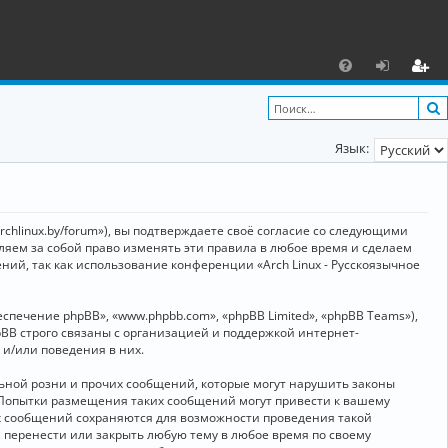
С
F
х
ег
A
о
и
Язык:
Q
д
ст
р
а
archlinux.by/forum»), вы подтверждаете своё согласие со следующими
ц
вляем за собой право изменять эти правила в любое время и сделаем
ний, так как использование конференции «Arch Linux - Русскоязычное
и
я
ечение phpBB», «www.phpbb.com», «phpBB Limited», «phpBB Teams»),
BB строго связаны с организацией и поддержкой интернет-
 и/или поведения в них.
ьной розни и прочих сообщений, которые могут нарушить законы
о. Попытки размещения таких сообщений могут привести к вашему
ех сообщений сохраняются для возможности проведения такой
, перенести или закрыть любую тему в любое время по своему