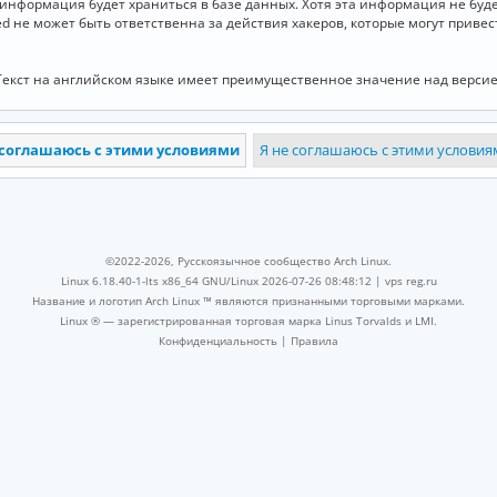
и информация будет храниться в базе данных. Хотя эта информация не бу
ed не может быть ответственна за действия хакеров, которые могут приве
Текст на английском языке имеет преимущественное значение над версие
©2022-2026, Русскоязычное сообщество Arch Linux.
Linux 6.18.40-1-lts x86_64 GNU/Linux 2026-07-26 08:48:12 |
vps reg.ru
Название и логотип Arch Linux ™ являются признанными торговыми марками.
Linux ® — зарегистрированная торговая марка Linus Torvalds и LMI.
Конфиденциальность
|
Правила