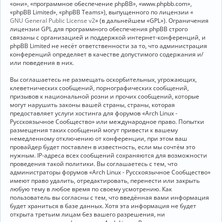
«они», «программное обеспечение phpBB», «www.phpbb.com»,
«phpBB Limited», «phpBB Teams»), выпущенного по лицензии «
GNU General Public License v2
» (в дальнейшем «GPL»). Ограничения
лицензии GPL для программного обеспечения phpBB строго
связаны с организацией и поддержкой интернет-конференций, и
phpBB Limited не несёт ответственности за то, что администрация
конференций определяет в качестве допустимого содержания и/
или поведения в них.
Вы соглашаетесь не размещать оскорбительных, угрожающих,
клеветнических сообщений, порнографических сообщений,
призывов к национальной розни и прочих сообщений, которые
могут нарушить законы вашей страны, страны, которая
предоставляет услуги хостинга для форумов «Arch Linux -
Русскоязычное Сообщество» или международное право. Попытки
размещения таких сообщений могут привести к вашему
немедленному отключению от конференции, при этом ваш
провайдер будет поставлен в известность, если мы сочтём это
нужным. IP-адреса всех сообщений сохраняются для возможности
проведения такой политики. Вы соглашаетесь с тем, что
администраторы форумов «Arch Linux - Русскоязычное Сообщество»
имеют право удалить, отредактировать, перенести или закрыть
любую тему в любое время по своему усмотрению. Как
пользователь вы согласны с тем, что введённая вами информация
будет храниться в базе данных. Хотя эта информация не будет
открыта третьим лицам без вашего разрешения, ни