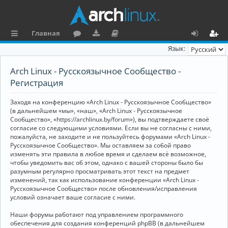
Главная
с
о
аг
о
х
ег
Язык:
ы
ру
ру
ку
о
и
Arch Linux - Русскоязычное Сообщество -
л
м
зк
м
д
ст
Регистрация
к
и
е
р
Заходя на конференцию «Arch Linux - Русскоязычное Сообщество»
и
н
а
(в дальнейшем «мы», «наш», «Arch Linux - Русскоязычное
Сообщество», «https://archlinux.by/forum»), вы подтверждаете своё
та
ц
согласие со следующими условиями. Если вы не согласны с ними,
пожалуйста, не заходите и не пользуйтесь форумами «Arch Linux -
ц
и
Русскоязычное Сообщество». Мы оставляем за собой право
изменять эти правила в любое время и сделаем всё возможное,
и
я
чтобы уведомить вас об этом, однако с вашей стороны было бы
я
разумным регулярно просматривать этот текст на предмет
изменений, так как использование конференции «Arch Linux -
Русскоязычное Сообщество» после обновления/исправления
условий означает ваше согласие с ними.
Наши форумы работают под управлением программного
обеспечения для создания конференций phpBB (в дальнейшем