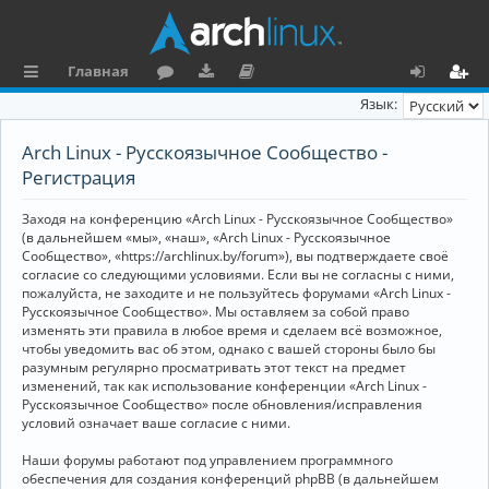
Главная
с
о
аг
о
х
ег
Язык:
ы
ру
ру
ку
о
и
Arch Linux - Русскоязычное Сообщество -
л
м
зк
м
д
ст
Регистрация
к
и
е
р
Заходя на конференцию «Arch Linux - Русскоязычное Сообщество»
и
н
а
(в дальнейшем «мы», «наш», «Arch Linux - Русскоязычное
Сообщество», «https://archlinux.by/forum»), вы подтверждаете своё
та
ц
согласие со следующими условиями. Если вы не согласны с ними,
пожалуйста, не заходите и не пользуйтесь форумами «Arch Linux -
ц
и
Русскоязычное Сообщество». Мы оставляем за собой право
изменять эти правила в любое время и сделаем всё возможное,
и
я
чтобы уведомить вас об этом, однако с вашей стороны было бы
я
разумным регулярно просматривать этот текст на предмет
изменений, так как использование конференции «Arch Linux -
Русскоязычное Сообщество» после обновления/исправления
условий означает ваше согласие с ними.
Наши форумы работают под управлением программного
обеспечения для создания конференций phpBB (в дальнейшем