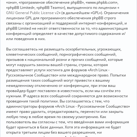
«они», «программное обеспечение phpBB», «www.phpbb.com»,
«phpBB Limited», «phpBB Teams»), выпущенного по лицензии «
GNU General Public License v2
» (в дальнейшем «GPL»). Ограничения
лицензии GPL для программного обеспечения phpBB строго
связаны с организацией и поддержкой интернет-конференций, и
phpBB Limited не несёт ответственности за то, что администрация
конференций определяет в качестве допустимого содержания и/
или поведения в них.
Вы соглашаетесь не размещать оскорбительных, угрожающих,
клеветнических сообщений, порнографических сообщений,
призывов к национальной розни и прочих сообщений, которые
могут нарушить законы вашей страны, страны, которая
предоставляет услуги хостинга для форумов «Arch Linux -
Русскоязычное Сообщество» или международное право. Попытки
размещения таких сообщений могут привести к вашему
немедленному отключению от конференции, при этом ваш
провайдер будет поставлен в известность, если мы сочтём это
нужным. IP-адреса всех сообщений сохраняются для возможности
проведения такой политики. Вы соглашаетесь с тем, что
администраторы форумов «Arch Linux - Русскоязычное Сообщество»
имеют право удалить, отредактировать, перенести или закрыть
любую тему в любое время по своему усмотрению. Как
пользователь вы согласны с тем, что введённая вами информация
будет храниться в базе данных. Хотя эта информация не будет
открыта третьим лицам без вашего разрешения, ни