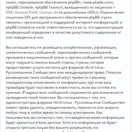
«они», «программное обеспечение phpBB», «www.phpbb.com»,
«phpBB Limited», «phpBB Teams»), выпущенного по лицензии «
GNU General Public License v2
» (в дальнейшем «GPL»). Ограничения
лицензии GPL для программного обеспечения phpBB строго
связаны с организацией и поддержкой интернет-конференций, и
phpBB Limited не несёт ответственности за то, что администрация
конференций определяет в качестве допустимого содержания и/
или поведения в них.
Вы соглашаетесь не размещать оскорбительных, угрожающих,
клеветнических сообщений, порнографических сообщений,
призывов к национальной розни и прочих сообщений, которые
могут нарушить законы вашей страны, страны, которая
предоставляет услуги хостинга для форумов «Arch Linux -
Русскоязычное Сообщество» или международное право. Попытки
размещения таких сообщений могут привести к вашему
немедленному отключению от конференции, при этом ваш
провайдер будет поставлен в известность, если мы сочтём это
нужным. IP-адреса всех сообщений сохраняются для возможности
проведения такой политики. Вы соглашаетесь с тем, что
администраторы форумов «Arch Linux - Русскоязычное Сообщество»
имеют право удалить, отредактировать, перенести или закрыть
любую тему в любое время по своему усмотрению. Как
пользователь вы согласны с тем, что введённая вами информация
будет храниться в базе данных. Хотя эта информация не будет
открыта третьим лицам без вашего разрешения, ни