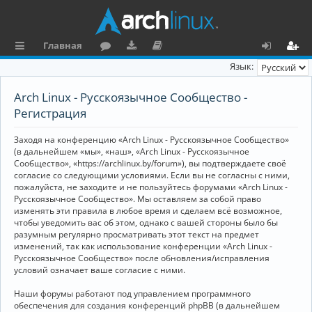
Главная
с
о
аг
о
х
ег
Язык:
ы
ру
ру
ку
о
и
Arch Linux - Русскоязычное Сообщество -
л
м
зк
м
д
ст
Регистрация
к
и
е
р
Заходя на конференцию «Arch Linux - Русскоязычное Сообщество»
и
н
а
(в дальнейшем «мы», «наш», «Arch Linux - Русскоязычное
Сообщество», «https://archlinux.by/forum»), вы подтверждаете своё
та
ц
согласие со следующими условиями. Если вы не согласны с ними,
пожалуйста, не заходите и не пользуйтесь форумами «Arch Linux -
ц
и
Русскоязычное Сообщество». Мы оставляем за собой право
изменять эти правила в любое время и сделаем всё возможное,
и
я
чтобы уведомить вас об этом, однако с вашей стороны было бы
я
разумным регулярно просматривать этот текст на предмет
изменений, так как использование конференции «Arch Linux -
Русскоязычное Сообщество» после обновления/исправления
условий означает ваше согласие с ними.
Наши форумы работают под управлением программного
обеспечения для создания конференций phpBB (в дальнейшем