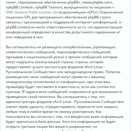
«они», «программное обеспечение phpBB», «www.phpbb.com»,
«phpBB Limited», «phpBB Teams»), выпущенного по лицензии «
GNU General Public License v2
» (в дальнейшем «GPL»). Ограничения
лицензии GPL для программного обеспечения phpBB строго
связаны с организацией и поддержкой интернет-конференций, и
phpBB Limited не несёт ответственности за то, что администрация
конференций определяет в качестве допустимого содержания и/
или поведения в них.
Вы соглашаетесь не размещать оскорбительных, угрожающих,
клеветнических сообщений, порнографических сообщений,
призывов к национальной розни и прочих сообщений, которые
могут нарушить законы вашей страны, страны, которая
предоставляет услуги хостинга для форумов «Arch Linux -
Русскоязычное Сообщество» или международное право. Попытки
размещения таких сообщений могут привести к вашему
немедленному отключению от конференции, при этом ваш
провайдер будет поставлен в известность, если мы сочтём это
нужным. IP-адреса всех сообщений сохраняются для возможности
проведения такой политики. Вы соглашаетесь с тем, что
администраторы форумов «Arch Linux - Русскоязычное Сообщество»
имеют право удалить, отредактировать, перенести или закрыть
любую тему в любое время по своему усмотрению. Как
пользователь вы согласны с тем, что введённая вами информация
будет храниться в базе данных. Хотя эта информация не будет
открыта третьим лицам без вашего разрешения, ни