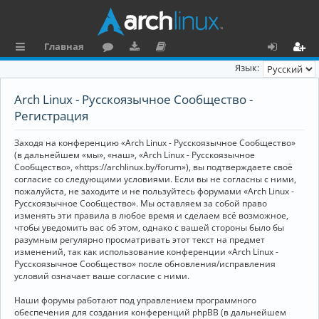
Главная
с
о
аг
о
х
ег
Язык:
ы
ру
ру
ку
о
и
Arch Linux - Русскоязычное Сообщество -
л
м
зк
м
д
ст
Регистрация
к
и
е
р
Заходя на конференцию «Arch Linux - Русскоязычное Сообщество»
и
н
а
(в дальнейшем «мы», «наш», «Arch Linux - Русскоязычное
Сообщество», «https://archlinux.by/forum»), вы подтверждаете своё
та
ц
согласие со следующими условиями. Если вы не согласны с ними,
пожалуйста, не заходите и не пользуйтесь форумами «Arch Linux -
ц
и
Русскоязычное Сообщество». Мы оставляем за собой право
изменять эти правила в любое время и сделаем всё возможное,
и
я
чтобы уведомить вас об этом, однако с вашей стороны было бы
я
разумным регулярно просматривать этот текст на предмет
изменений, так как использование конференции «Arch Linux -
Русскоязычное Сообщество» после обновления/исправления
условий означает ваше согласие с ними.
Наши форумы работают под управлением программного
обеспечения для создания конференций phpBB (в дальнейшем