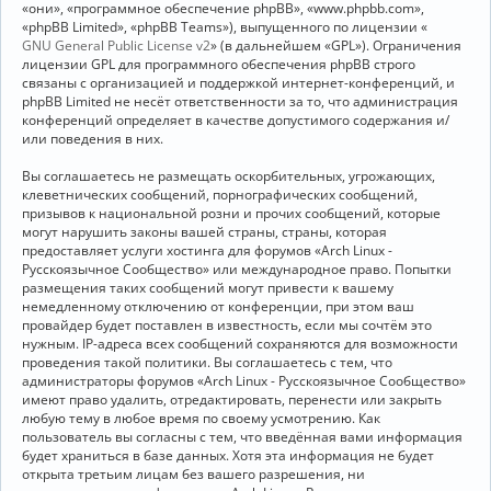
«они», «программное обеспечение phpBB», «www.phpbb.com»,
«phpBB Limited», «phpBB Teams»), выпущенного по лицензии «
GNU General Public License v2
» (в дальнейшем «GPL»). Ограничения
лицензии GPL для программного обеспечения phpBB строго
связаны с организацией и поддержкой интернет-конференций, и
phpBB Limited не несёт ответственности за то, что администрация
конференций определяет в качестве допустимого содержания и/
или поведения в них.
Вы соглашаетесь не размещать оскорбительных, угрожающих,
клеветнических сообщений, порнографических сообщений,
призывов к национальной розни и прочих сообщений, которые
могут нарушить законы вашей страны, страны, которая
предоставляет услуги хостинга для форумов «Arch Linux -
Русскоязычное Сообщество» или международное право. Попытки
размещения таких сообщений могут привести к вашему
немедленному отключению от конференции, при этом ваш
провайдер будет поставлен в известность, если мы сочтём это
нужным. IP-адреса всех сообщений сохраняются для возможности
проведения такой политики. Вы соглашаетесь с тем, что
администраторы форумов «Arch Linux - Русскоязычное Сообщество»
имеют право удалить, отредактировать, перенести или закрыть
любую тему в любое время по своему усмотрению. Как
пользователь вы согласны с тем, что введённая вами информация
будет храниться в базе данных. Хотя эта информация не будет
открыта третьим лицам без вашего разрешения, ни