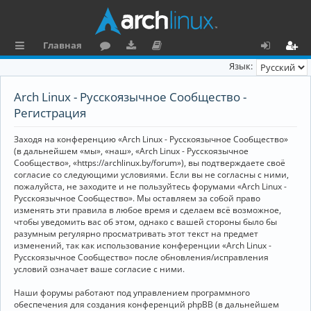
Главная
с
о
аг
о
х
ег
Язык:
ы
ру
ру
ку
о
и
Arch Linux - Русскоязычное Сообщество -
л
м
зк
м
д
ст
Регистрация
к
и
е
р
Заходя на конференцию «Arch Linux - Русскоязычное Сообщество»
и
н
а
(в дальнейшем «мы», «наш», «Arch Linux - Русскоязычное
Сообщество», «https://archlinux.by/forum»), вы подтверждаете своё
та
ц
согласие со следующими условиями. Если вы не согласны с ними,
пожалуйста, не заходите и не пользуйтесь форумами «Arch Linux -
ц
и
Русскоязычное Сообщество». Мы оставляем за собой право
изменять эти правила в любое время и сделаем всё возможное,
и
я
чтобы уведомить вас об этом, однако с вашей стороны было бы
я
разумным регулярно просматривать этот текст на предмет
изменений, так как использование конференции «Arch Linux -
Русскоязычное Сообщество» после обновления/исправления
условий означает ваше согласие с ними.
Наши форумы работают под управлением программного
обеспечения для создания конференций phpBB (в дальнейшем