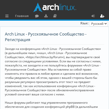
Главная
с
о
аг
о
х
ег
Язык:
ы
ру
ру
ку
о
и
Arch Linux - Русскоязычное Сообщество -
л
м
зк
м
д
ст
Регистрация
к
и
е
р
Заходя на конференцию «Arch Linux - Русскоязычное Сообщество»
и
н
а
(в дальнейшем «мы», «наш», «Arch Linux - Русскоязычное
Сообщество», «https://archlinux.by/forum»), вы подтверждаете своё
та
ц
согласие со следующими условиями. Если вы не согласны с ними,
пожалуйста, не заходите и не пользуйтесь форумами «Arch Linux -
ц
и
Русскоязычное Сообщество». Мы оставляем за собой право
изменять эти правила в любое время и сделаем всё возможное,
и
я
чтобы уведомить вас об этом, однако с вашей стороны было бы
я
разумным регулярно просматривать этот текст на предмет
изменений, так как использование конференции «Arch Linux -
Русскоязычное Сообщество» после обновления/исправления
условий означает ваше согласие с ними.
Наши форумы работают под управлением программного
обеспечения для создания конференций phpBB (в дальнейшем