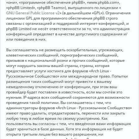
«они», «программное обеспечение phpBB», «www.phpbb.com»,
«phpBB Limited», «phpBB Teams»), выпущенного по лицензии «
GNU General Public License v2
» (в дальнейшем «GPL»). Ограничения
лицензии GPL для программного обеспечения phpBB строго
связаны с организацией и поддержкой интернет-конференций, и
phpBB Limited не несёт ответственности за то, что администрация
конференций определяет в качестве допустимого содержания и/
или поведения в них.
Вы соглашаетесь не размещать оскорбительных, угрожающих,
клеветнических сообщений, порнографических сообщений,
призывов к национальной розни и прочих сообщений, которые
могут нарушить законы вашей страны, страны, которая
предоставляет услуги хостинга для форумов «Arch Linux -
Русскоязычное Сообщество» или международное право. Попытки
размещения таких сообщений могут привести к вашему
немедленному отключению от конференции, при этом ваш
провайдер будет поставлен в известность, если мы сочтём это
нужным. IP-адреса всех сообщений сохраняются для возможности
проведения такой политики. Вы соглашаетесь с тем, что
администраторы форумов «Arch Linux - Русскоязычное Сообщество»
имеют право удалить, отредактировать, перенести или закрыть
любую тему в любое время по своему усмотрению. Как
пользователь вы согласны с тем, что введённая вами информация
будет храниться в базе данных. Хотя эта информация не будет
открыта третьим лицам без вашего разрешения, ни