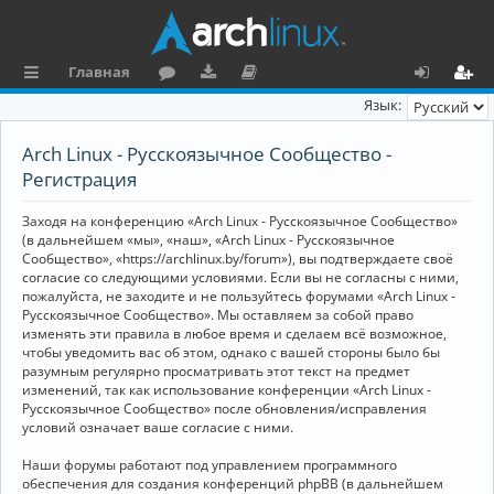
Главная
с
о
аг
о
х
ег
Язык:
ы
ру
ру
ку
о
и
Arch Linux - Русскоязычное Сообщество -
л
м
зк
м
д
ст
Регистрация
к
и
е
р
Заходя на конференцию «Arch Linux - Русскоязычное Сообщество»
и
н
а
(в дальнейшем «мы», «наш», «Arch Linux - Русскоязычное
Сообщество», «https://archlinux.by/forum»), вы подтверждаете своё
та
ц
согласие со следующими условиями. Если вы не согласны с ними,
пожалуйста, не заходите и не пользуйтесь форумами «Arch Linux -
ц
и
Русскоязычное Сообщество». Мы оставляем за собой право
изменять эти правила в любое время и сделаем всё возможное,
и
я
чтобы уведомить вас об этом, однако с вашей стороны было бы
я
разумным регулярно просматривать этот текст на предмет
изменений, так как использование конференции «Arch Linux -
Русскоязычное Сообщество» после обновления/исправления
условий означает ваше согласие с ними.
Наши форумы работают под управлением программного
обеспечения для создания конференций phpBB (в дальнейшем