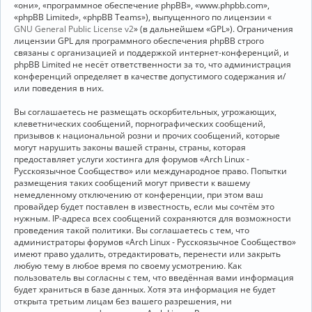
«они», «программное обеспечение phpBB», «www.phpbb.com»,
«phpBB Limited», «phpBB Teams»), выпущенного по лицензии «
GNU General Public License v2
» (в дальнейшем «GPL»). Ограничения
лицензии GPL для программного обеспечения phpBB строго
связаны с организацией и поддержкой интернет-конференций, и
phpBB Limited не несёт ответственности за то, что администрация
конференций определяет в качестве допустимого содержания и/
или поведения в них.
Вы соглашаетесь не размещать оскорбительных, угрожающих,
клеветнических сообщений, порнографических сообщений,
призывов к национальной розни и прочих сообщений, которые
могут нарушить законы вашей страны, страны, которая
предоставляет услуги хостинга для форумов «Arch Linux -
Русскоязычное Сообщество» или международное право. Попытки
размещения таких сообщений могут привести к вашему
немедленному отключению от конференции, при этом ваш
провайдер будет поставлен в известность, если мы сочтём это
нужным. IP-адреса всех сообщений сохраняются для возможности
проведения такой политики. Вы соглашаетесь с тем, что
администраторы форумов «Arch Linux - Русскоязычное Сообщество»
имеют право удалить, отредактировать, перенести или закрыть
любую тему в любое время по своему усмотрению. Как
пользователь вы согласны с тем, что введённая вами информация
будет храниться в базе данных. Хотя эта информация не будет
открыта третьим лицам без вашего разрешения, ни