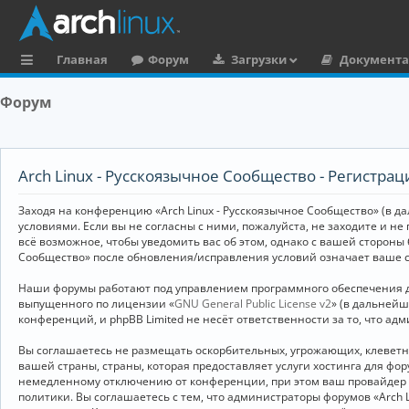
Главная
Форум
Загрузки
Документ
с
Форум
ы
л
к
Arch Linux - Русскоязычное Сообщество - Регистрац
и
Заходя на конференцию «Arch Linux - Русскоязычное Сообщество» (в дал
условиями. Если вы не согласны с ними, пожалуйста, не заходите и не
всё возможное, чтобы уведомить вас об этом, однако с вашей стороны
Сообщество» после обновления/исправления условий означает ваше с
Наши форумы работают под управлением программного обеспечения дл
выпущенного по лицензии «
GNU General Public License v2
» (в дальней
конференций, и phpBB Limited не несёт ответственности за то, что а
Вы соглашаетесь не размещать оскорбительных, угрожающих, клевет
вашей страны, страны, которая предоставляет услуги хостинга для ф
немедленному отключению от конференции, при этом ваш провайдер бу
политики. Вы соглашаетесь с тем, что администраторы форумов «Arch 