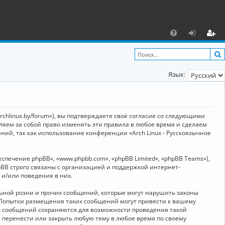
С
F
х
ег
A
о
и
Язык:
Q
д
ст
р
а
archlinux.by/forum»), вы подтверждаете своё согласие со следующими
ц
вляем за собой право изменять эти правила в любое время и сделаем
ний, так как использование конференции «Arch Linux - Русскоязычное
и
я
ечение phpBB», «www.phpbb.com», «phpBB Limited», «phpBB Teams»),
BB строго связаны с организацией и поддержкой интернет-
 и/или поведения в них.
ьной розни и прочих сообщений, которые могут нарушить законы
о. Попытки размещения таких сообщений могут привести к вашему
ех сообщений сохраняются для возможности проведения такой
, перенести или закрыть любую тему в любое время по своему