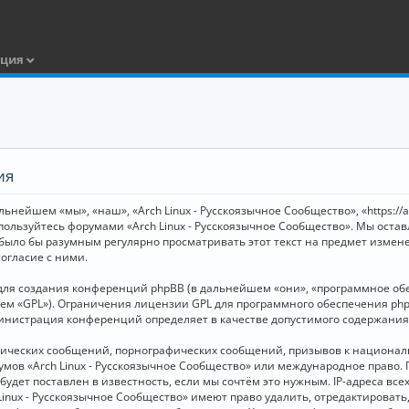
ация
ия
ьнейшем «мы», «наш», «Arch Linux - Русскоязычное Сообщество», «https://
 пользуйтесь форумами «Arch Linux - Русскоязычное Сообщество». Мы оста
 было бы разумным регулярно просматривать этот текст на предмет измене
огласие с ними.
я создания конференций phpBB (в дальнейшем «они», «программное обесп
шем «GPL»). Ограничения лицензии GPL для программного обеспечения php
дминистрация конференций определяет в качестве допустимого содержания
нических сообщений, порнографических сообщений, призывов к национал
орумов «Arch Linux - Русскоязычное Сообщество» или международное прав
дет поставлен в известность, если мы сочтём это нужным. IP-адреса вс
Linux - Русскоязычное Сообщество» имеют право удалить, отредактировать