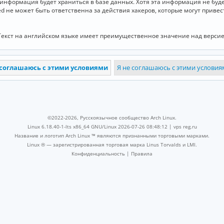
и информация будет храниться в базе данных. Хотя эта информация не бу
ed не может быть ответственна за действия хакеров, которые могут приве
Текст на английском языке имеет преимущественное значение над версие
©2022-2026, Русскоязычное сообщество Arch Linux.
Linux 6.18.40-1-lts x86_64 GNU/Linux 2026-07-26 08:48:12 |
vps reg.ru
Название и логотип Arch Linux ™ являются признанными торговыми марками.
Linux ® — зарегистрированная торговая марка Linus Torvalds и LMI.
Конфиденциальность
|
Правила