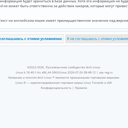
и информация будет храниться в базе данных. Хотя эта информация не бу
ed не может быть ответственна за действия хакеров, которые могут приве
Текст на английском языке имеет преимущественное значение над версие
©2022-2026, Русскоязычное сообщество Arch Linux.
Linux 6.18.40-1-lts x86_64 GNU/Linux 2026-07-26 08:48:12 |
vps reg.ru
Название и логотип Arch Linux ™ являются признанными торговыми марками.
Linux ® — зарегистрированная торговая марка Linus Torvalds и LMI.
Конфиденциальность
|
Правила