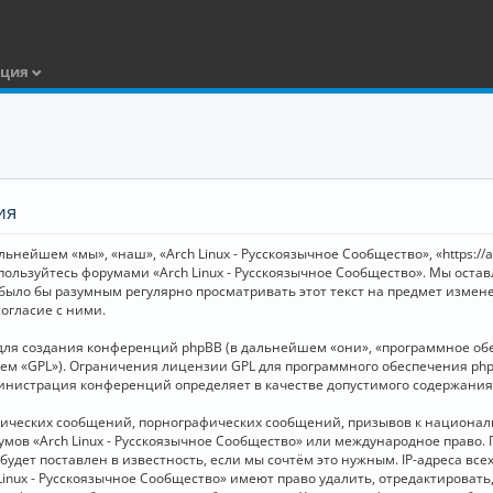
ация
ия
ьнейшем «мы», «наш», «Arch Linux - Русскоязычное Сообщество», «https://
 пользуйтесь форумами «Arch Linux - Русскоязычное Сообщество». Мы оста
 было бы разумным регулярно просматривать этот текст на предмет измене
огласие с ними.
я создания конференций phpBB (в дальнейшем «они», «программное обесп
шем «GPL»). Ограничения лицензии GPL для программного обеспечения php
дминистрация конференций определяет в качестве допустимого содержания
нических сообщений, порнографических сообщений, призывов к национал
орумов «Arch Linux - Русскоязычное Сообщество» или международное прав
дет поставлен в известность, если мы сочтём это нужным. IP-адреса вс
Linux - Русскоязычное Сообщество» имеют право удалить, отредактировать