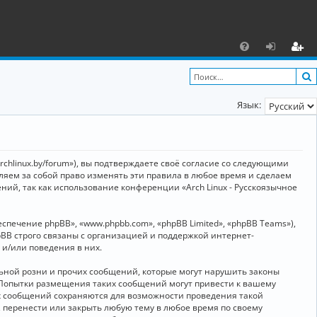
С
F
х
ег
A
о
и
Язык:
Q
д
ст
р
а
archlinux.by/forum»), вы подтверждаете своё согласие со следующими
ц
вляем за собой право изменять эти правила в любое время и сделаем
ний, так как использование конференции «Arch Linux - Русскоязычное
и
я
ечение phpBB», «www.phpbb.com», «phpBB Limited», «phpBB Teams»),
BB строго связаны с организацией и поддержкой интернет-
 и/или поведения в них.
ьной розни и прочих сообщений, которые могут нарушить законы
о. Попытки размещения таких сообщений могут привести к вашему
ех сообщений сохраняются для возможности проведения такой
, перенести или закрыть любую тему в любое время по своему