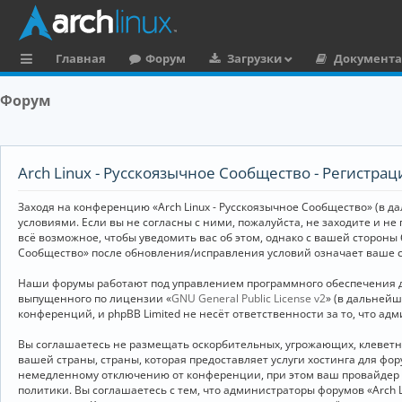
Главная
Форум
Загрузки
Документ
с
Форум
ы
л
к
Arch Linux - Русскоязычное Сообщество - Регистрац
и
Заходя на конференцию «Arch Linux - Русскоязычное Сообщество» (в дал
условиями. Если вы не согласны с ними, пожалуйста, не заходите и не
всё возможное, чтобы уведомить вас об этом, однако с вашей стороны
Сообщество» после обновления/исправления условий означает ваше с
Наши форумы работают под управлением программного обеспечения дл
выпущенного по лицензии «
GNU General Public License v2
» (в дальней
конференций, и phpBB Limited не несёт ответственности за то, что а
Вы соглашаетесь не размещать оскорбительных, угрожающих, клевет
вашей страны, страны, которая предоставляет услуги хостинга для ф
немедленному отключению от конференции, при этом ваш провайдер бу
политики. Вы соглашаетесь с тем, что администраторы форумов «Arch 