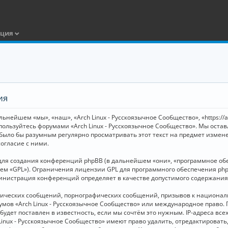
ация
ия
ьнейшем «мы», «наш», «Arch Linux - Русскоязычное Сообщество», «https://
 пользуйтесь форумами «Arch Linux - Русскоязычное Сообщество». Мы оста
 было бы разумным регулярно просматривать этот текст на предмет измене
огласие с ними.
я создания конференций phpBB (в дальнейшем «они», «программное обесп
шем «GPL»). Ограничения лицензии GPL для программного обеспечения php
дминистрация конференций определяет в качестве допустимого содержания
нических сообщений, порнографических сообщений, призывов к национал
орумов «Arch Linux - Русскоязычное Сообщество» или международное прав
дет поставлен в известность, если мы сочтём это нужным. IP-адреса вс
Linux - Русскоязычное Сообщество» имеют право удалить, отредактировать