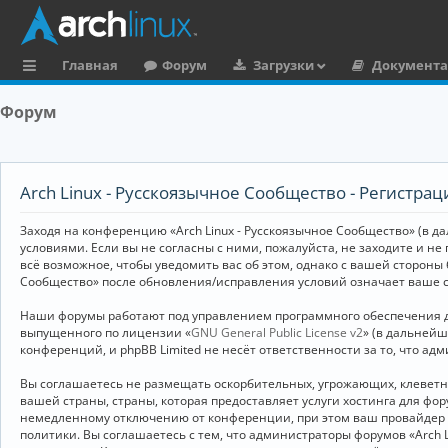
Главная
Форум
Загрузки
Документ
с
Форум
ы
л
к
Arch Linux - Русскоязычное Сообщество - Регистрац
и
Заходя на конференцию «Arch Linux - Русскоязычное Сообщество» (в дал
условиями. Если вы не согласны с ними, пожалуйста, не заходите и не
всё возможное, чтобы уведомить вас об этом, однако с вашей стороны
Сообщество» после обновления/исправления условий означает ваше с
Наши форумы работают под управлением программного обеспечения дл
выпущенного по лицензии «
GNU General Public License v2
» (в дальней
конференций, и phpBB Limited не несёт ответственности за то, что а
Вы соглашаетесь не размещать оскорбительных, угрожающих, клевет
вашей страны, страны, которая предоставляет услуги хостинга для ф
немедленному отключению от конференции, при этом ваш провайдер бу
политики. Вы соглашаетесь с тем, что администраторы форумов «Arch 