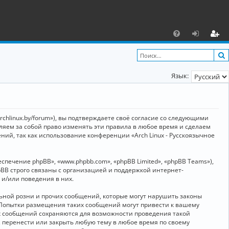
С
F
х
ег
A
о
и
Язык:
Q
д
ст
р
а
archlinux.by/forum»), вы подтверждаете своё согласие со следующими
ц
вляем за собой право изменять эти правила в любое время и сделаем
ний, так как использование конференции «Arch Linux - Русскоязычное
и
я
ечение phpBB», «www.phpbb.com», «phpBB Limited», «phpBB Teams»),
BB строго связаны с организацией и поддержкой интернет-
 и/или поведения в них.
ьной розни и прочих сообщений, которые могут нарушить законы
о. Попытки размещения таких сообщений могут привести к вашему
ех сообщений сохраняются для возможности проведения такой
, перенести или закрыть любую тему в любое время по своему