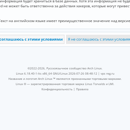
и информация будет храниться в базе данных. Хотя эта информация не бу
ed не может быть ответственна за действия хакеров, которые могут приве
Текст на английском языке имеет преимущественное значение над версие
©2022-2026, Русскоязычное сообщество Arch Linux.
Linux 6.18.40-1-lts x86_64 GNU/Linux 2026-07-26 08:48:12 |
vps reg.ru
Название и логотип Arch Linux ™ являются признанными торговыми марками.
Linux ® — зарегистрированная торговая марка Linus Torvalds и LMI.
Конфиденциальность
|
Правила