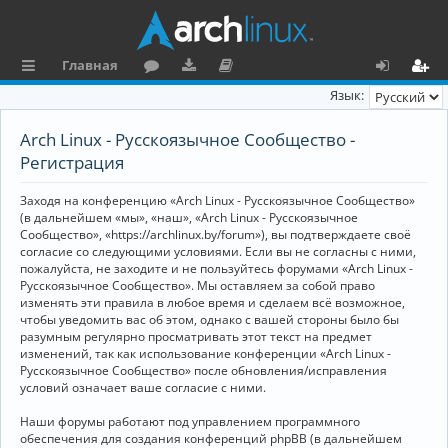
Главная
с
о
аг
о
х
ег
Язык:
ы
ру
ру
ку
о
и
Arch Linux - Русскоязычное Сообщество -
л
м
зк
м
д
ст
Регистрация
к
и
е
р
Заходя на конференцию «Arch Linux - Русскоязычное Сообщество»
и
н
а
(в дальнейшем «мы», «наш», «Arch Linux - Русскоязычное
Сообщество», «https://archlinux.by/forum»), вы подтверждаете своё
та
ц
согласие со следующими условиями. Если вы не согласны с ними,
пожалуйста, не заходите и не пользуйтесь форумами «Arch Linux -
ц
и
Русскоязычное Сообщество». Мы оставляем за собой право
изменять эти правила в любое время и сделаем всё возможное,
и
я
чтобы уведомить вас об этом, однако с вашей стороны было бы
я
разумным регулярно просматривать этот текст на предмет
изменений, так как использование конференции «Arch Linux -
Русскоязычное Сообщество» после обновления/исправления
условий означает ваше согласие с ними.
Наши форумы работают под управлением программного
обеспечения для создания конференций phpBB (в дальнейшем