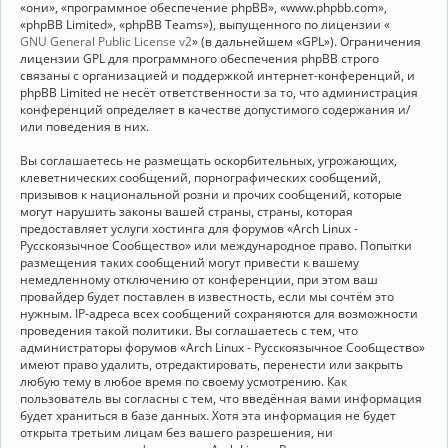
«они», «программное обеспечение phpBB», «www.phpbb.com»,
«phpBB Limited», «phpBB Teams»), выпущенного по лицензии «
GNU General Public License v2
» (в дальнейшем «GPL»). Ограничения
лицензии GPL для программного обеспечения phpBB строго
связаны с организацией и поддержкой интернет-конференций, и
phpBB Limited не несёт ответственности за то, что администрация
конференций определяет в качестве допустимого содержания и/
или поведения в них.
Вы соглашаетесь не размещать оскорбительных, угрожающих,
клеветнических сообщений, порнографических сообщений,
призывов к национальной розни и прочих сообщений, которые
могут нарушить законы вашей страны, страны, которая
предоставляет услуги хостинга для форумов «Arch Linux -
Русскоязычное Сообщество» или международное право. Попытки
размещения таких сообщений могут привести к вашему
немедленному отключению от конференции, при этом ваш
провайдер будет поставлен в известность, если мы сочтём это
нужным. IP-адреса всех сообщений сохраняются для возможности
проведения такой политики. Вы соглашаетесь с тем, что
администраторы форумов «Arch Linux - Русскоязычное Сообщество»
имеют право удалить, отредактировать, перенести или закрыть
любую тему в любое время по своему усмотрению. Как
пользователь вы согласны с тем, что введённая вами информация
будет храниться в базе данных. Хотя эта информация не будет
открыта третьим лицам без вашего разрешения, ни