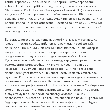
«они», «программное обеспечение phpBB», «www.phpbb.com»,
«phpBB Limited», «phpBB Teams»), выпущенного по лицензии «
GNU General Public License v2
» (в дальнейшем «GPL»). Ограничения
лицензии GPL для программного обеспечения phpBB строго
связаны с организацией и поддержкой интернет-конференций, и
phpBB Limited не несёт ответственности за то, что администрация
конференций определяет в качестве допустимого содержания и/
или поведения в них.
Вы соглашаетесь не размещать оскорбительных, угрожающих,
клеветнических сообщений, порнографических сообщений,
призывов к национальной розни и прочих сообщений, которые
могут нарушить законы вашей страны, страны, которая
предоставляет услуги хостинга для форумов «Arch Linux -
Русскоязычное Сообщество» или международное право. Попытки
размещения таких сообщений могут привести к вашему
немедленному отключению от конференции, при этом ваш
провайдер будет поставлен в известность, если мы сочтём это
нужным. IP-адреса всех сообщений сохраняются для возможности
проведения такой политики. Вы соглашаетесь с тем, что
администраторы форумов «Arch Linux - Русскоязычное Сообщество»
имеют право удалить, отредактировать, перенести или закрыть
любую тему в любое время по своему усмотрению. Как
пользователь вы согласны с тем, что введённая вами информация
будет храниться в базе данных. Хотя эта информация не будет
открыта третьим лицам без вашего разрешения, ни