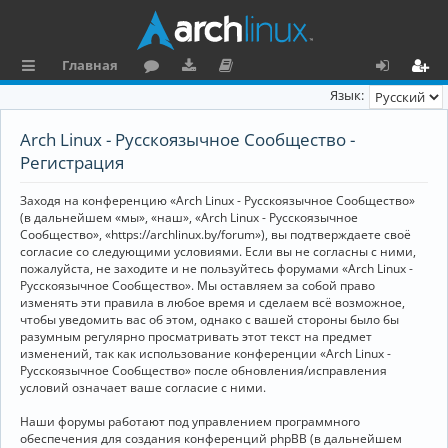
Главная
с
о
аг
о
х
ег
Язык:
ы
ру
ру
ку
о
и
Arch Linux - Русскоязычное Сообщество -
л
м
зк
м
д
ст
Регистрация
к
и
е
р
Заходя на конференцию «Arch Linux - Русскоязычное Сообщество»
и
н
а
(в дальнейшем «мы», «наш», «Arch Linux - Русскоязычное
Сообщество», «https://archlinux.by/forum»), вы подтверждаете своё
та
ц
согласие со следующими условиями. Если вы не согласны с ними,
пожалуйста, не заходите и не пользуйтесь форумами «Arch Linux -
ц
и
Русскоязычное Сообщество». Мы оставляем за собой право
изменять эти правила в любое время и сделаем всё возможное,
и
я
чтобы уведомить вас об этом, однако с вашей стороны было бы
я
разумным регулярно просматривать этот текст на предмет
изменений, так как использование конференции «Arch Linux -
Русскоязычное Сообщество» после обновления/исправления
условий означает ваше согласие с ними.
Наши форумы работают под управлением программного
обеспечения для создания конференций phpBB (в дальнейшем