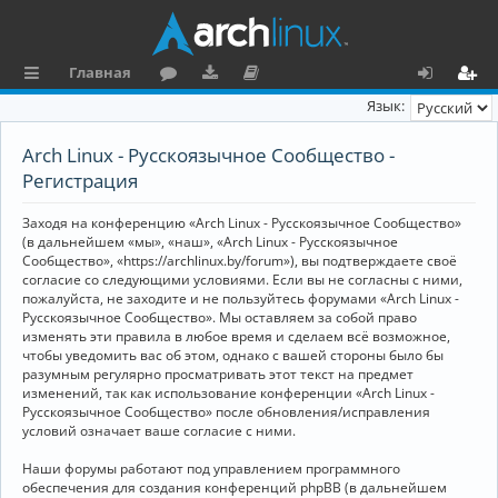
Главная
с
о
аг
о
х
ег
Язык:
ы
ру
ру
ку
о
и
Arch Linux - Русскоязычное Сообщество -
л
м
зк
м
д
ст
Регистрация
к
и
е
р
Заходя на конференцию «Arch Linux - Русскоязычное Сообщество»
и
н
а
(в дальнейшем «мы», «наш», «Arch Linux - Русскоязычное
Сообщество», «https://archlinux.by/forum»), вы подтверждаете своё
та
ц
согласие со следующими условиями. Если вы не согласны с ними,
пожалуйста, не заходите и не пользуйтесь форумами «Arch Linux -
ц
и
Русскоязычное Сообщество». Мы оставляем за собой право
изменять эти правила в любое время и сделаем всё возможное,
и
я
чтобы уведомить вас об этом, однако с вашей стороны было бы
я
разумным регулярно просматривать этот текст на предмет
изменений, так как использование конференции «Arch Linux -
Русскоязычное Сообщество» после обновления/исправления
условий означает ваше согласие с ними.
Наши форумы работают под управлением программного
обеспечения для создания конференций phpBB (в дальнейшем