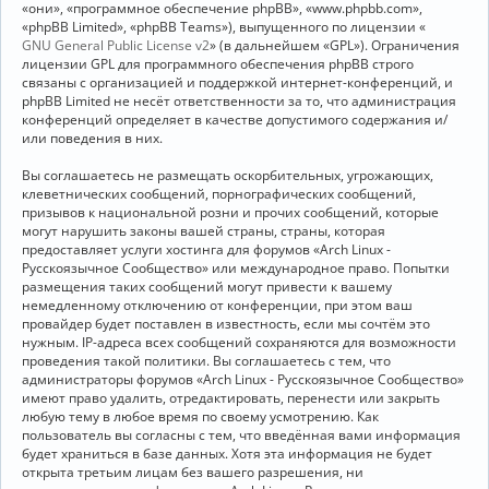
«они», «программное обеспечение phpBB», «www.phpbb.com»,
«phpBB Limited», «phpBB Teams»), выпущенного по лицензии «
GNU General Public License v2
» (в дальнейшем «GPL»). Ограничения
лицензии GPL для программного обеспечения phpBB строго
связаны с организацией и поддержкой интернет-конференций, и
phpBB Limited не несёт ответственности за то, что администрация
конференций определяет в качестве допустимого содержания и/
или поведения в них.
Вы соглашаетесь не размещать оскорбительных, угрожающих,
клеветнических сообщений, порнографических сообщений,
призывов к национальной розни и прочих сообщений, которые
могут нарушить законы вашей страны, страны, которая
предоставляет услуги хостинга для форумов «Arch Linux -
Русскоязычное Сообщество» или международное право. Попытки
размещения таких сообщений могут привести к вашему
немедленному отключению от конференции, при этом ваш
провайдер будет поставлен в известность, если мы сочтём это
нужным. IP-адреса всех сообщений сохраняются для возможности
проведения такой политики. Вы соглашаетесь с тем, что
администраторы форумов «Arch Linux - Русскоязычное Сообщество»
имеют право удалить, отредактировать, перенести или закрыть
любую тему в любое время по своему усмотрению. Как
пользователь вы согласны с тем, что введённая вами информация
будет храниться в базе данных. Хотя эта информация не будет
открыта третьим лицам без вашего разрешения, ни