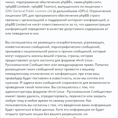
«они», «программное обеспечение phpBB», «www.phpbb.com»,
«phpBB Limited», «phpBB Teams»), выпущенного по лицензии «
GNU General Public License v2
» (в дальнейшем «GPL»). Ограничения
лицензии GPL для программного обеспечения phpBB строго
связаны с организацией и поддержкой интернет-конференций, и
phpBB Limited не несёт ответственности за то, что администрация
конференций определяет в качестве допустимого содержания и/
или поведения в них.
Вы соглашаетесь не размещать оскорбительных, угрожающих,
клеветнических сообщений, порнографических сообщений,
призывов к национальной розни и прочих сообщений, которые
могут нарушить законы вашей страны, страны, которая
предоставляет услуги хостинга для форумов «Arch Linux -
Русскоязычное Сообщество» или международное право. Попытки
размещения таких сообщений могут привести к вашему
немедленному отключению от конференции, при этом ваш
провайдер будет поставлен в известность, если мы сочтём это
нужным. IP-адреса всех сообщений сохраняются для возможности
проведения такой политики. Вы соглашаетесь с тем, что
администраторы форумов «Arch Linux - Русскоязычное Сообщество»
имеют право удалить, отредактировать, перенести или закрыть
любую тему в любое время по своему усмотрению. Как
пользователь вы согласны с тем, что введённая вами информация
будет храниться в базе данных. Хотя эта информация не будет
открыта третьим лицам без вашего разрешения, ни