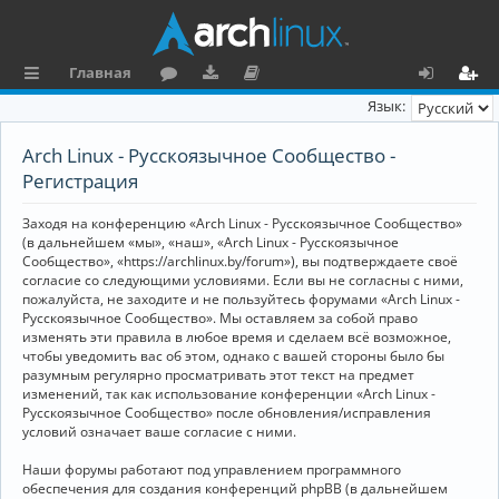
Главная
с
о
аг
о
х
ег
Язык:
ы
ру
ру
ку
о
и
Arch Linux - Русскоязычное Сообщество -
л
м
зк
м
д
ст
Регистрация
к
и
е
р
Заходя на конференцию «Arch Linux - Русскоязычное Сообщество»
и
н
а
(в дальнейшем «мы», «наш», «Arch Linux - Русскоязычное
Сообщество», «https://archlinux.by/forum»), вы подтверждаете своё
та
ц
согласие со следующими условиями. Если вы не согласны с ними,
пожалуйста, не заходите и не пользуйтесь форумами «Arch Linux -
ц
и
Русскоязычное Сообщество». Мы оставляем за собой право
изменять эти правила в любое время и сделаем всё возможное,
и
я
чтобы уведомить вас об этом, однако с вашей стороны было бы
я
разумным регулярно просматривать этот текст на предмет
изменений, так как использование конференции «Arch Linux -
Русскоязычное Сообщество» после обновления/исправления
условий означает ваше согласие с ними.
Наши форумы работают под управлением программного
обеспечения для создания конференций phpBB (в дальнейшем