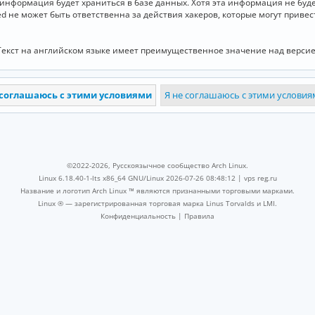
и информация будет храниться в базе данных. Хотя эта информация не бу
ed не может быть ответственна за действия хакеров, которые могут приве
Текст на английском языке имеет преимущественное значение над версие
©2022-2026, Русскоязычное сообщество Arch Linux.
Linux 6.18.40-1-lts x86_64 GNU/Linux 2026-07-26 08:48:12 |
vps reg.ru
Название и логотип Arch Linux ™ являются признанными торговыми марками.
Linux ® — зарегистрированная торговая марка Linus Torvalds и LMI.
Конфиденциальность
|
Правила