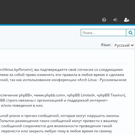
С
F
х
ег
A
о
и
Язык:
Q
д
ст
р
а
archlinux.by/forum»), вы подтверждаете своё согласие со следующими
ц
вляем за собой право изменять эти правила в любое время и сделаем
ний, так как использование конференции «Arch Linux - Русскоязычное
и
я
ечение phpBB», «www.phpbb.com», «phpBB Limited», «phpBB Teams»),
BB строго связаны с организацией и поддержкой интернет-
 и/или поведения в них.
ьной розни и прочих сообщений, которые могут нарушить законы
о. Попытки размещения таких сообщений могут привести к вашему
ех сообщений сохраняются для возможности проведения такой
, перенести или закрыть любую тему в любое время по своему