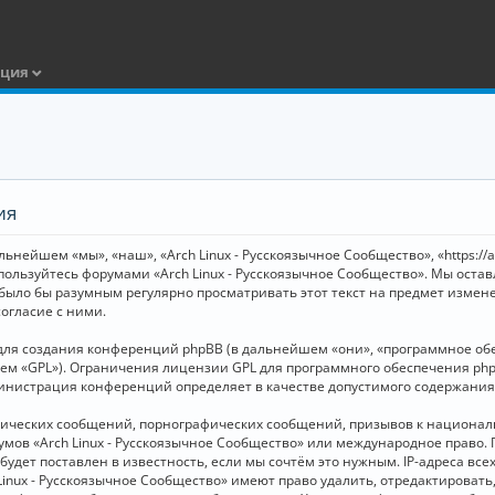
ация
ия
ьнейшем «мы», «наш», «Arch Linux - Русскоязычное Сообщество», «https://
 пользуйтесь форумами «Arch Linux - Русскоязычное Сообщество». Мы оста
 было бы разумным регулярно просматривать этот текст на предмет измене
огласие с ними.
я создания конференций phpBB (в дальнейшем «они», «программное обесп
шем «GPL»). Ограничения лицензии GPL для программного обеспечения php
дминистрация конференций определяет в качестве допустимого содержания
нических сообщений, порнографических сообщений, призывов к национал
орумов «Arch Linux - Русскоязычное Сообщество» или международное прав
дет поставлен в известность, если мы сочтём это нужным. IP-адреса вс
Linux - Русскоязычное Сообщество» имеют право удалить, отредактировать