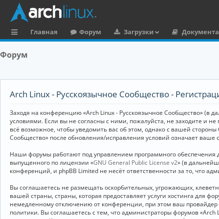
Главная
Форум
Загрузки
Документ
с
Форум
ы
л
к
Arch Linux - Русскоязычное Сообщество - Регистрац
и
Заходя на конференцию «Arch Linux - Русскоязычное Сообщество» (в дал
условиями. Если вы не согласны с ними, пожалуйста, не заходите и не
всё возможное, чтобы уведомить вас об этом, однако с вашей стороны
Сообщество» после обновления/исправления условий означает ваше с
Наши форумы работают под управлением программного обеспечения дл
выпущенного по лицензии «
GNU General Public License v2
» (в дальней
конференций, и phpBB Limited не несёт ответственности за то, что а
Вы соглашаетесь не размещать оскорбительных, угрожающих, клевет
вашей страны, страны, которая предоставляет услуги хостинга для ф
немедленному отключению от конференции, при этом ваш провайдер бу
политики. Вы соглашаетесь с тем, что администраторы форумов «Arch 