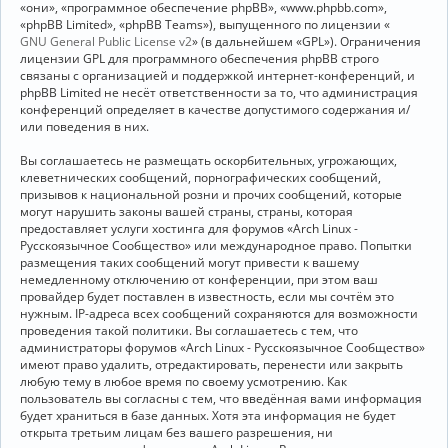
«они», «программное обеспечение phpBB», «www.phpbb.com»,
«phpBB Limited», «phpBB Teams»), выпущенного по лицензии «
GNU General Public License v2
» (в дальнейшем «GPL»). Ограничения
лицензии GPL для программного обеспечения phpBB строго
связаны с организацией и поддержкой интернет-конференций, и
phpBB Limited не несёт ответственности за то, что администрация
конференций определяет в качестве допустимого содержания и/
или поведения в них.
Вы соглашаетесь не размещать оскорбительных, угрожающих,
клеветнических сообщений, порнографических сообщений,
призывов к национальной розни и прочих сообщений, которые
могут нарушить законы вашей страны, страны, которая
предоставляет услуги хостинга для форумов «Arch Linux -
Русскоязычное Сообщество» или международное право. Попытки
размещения таких сообщений могут привести к вашему
немедленному отключению от конференции, при этом ваш
провайдер будет поставлен в известность, если мы сочтём это
нужным. IP-адреса всех сообщений сохраняются для возможности
проведения такой политики. Вы соглашаетесь с тем, что
администраторы форумов «Arch Linux - Русскоязычное Сообщество»
имеют право удалить, отредактировать, перенести или закрыть
любую тему в любое время по своему усмотрению. Как
пользователь вы согласны с тем, что введённая вами информация
будет храниться в базе данных. Хотя эта информация не будет
открыта третьим лицам без вашего разрешения, ни