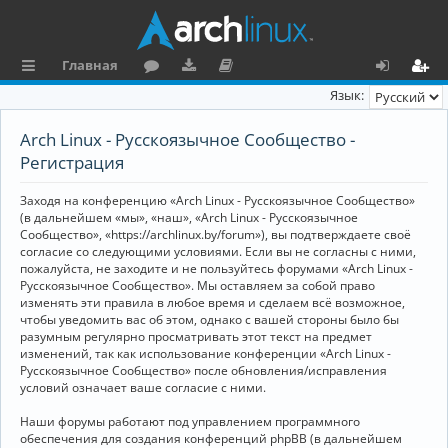
Главная
с
о
аг
о
х
ег
Язык:
ы
ру
ру
ку
о
и
Arch Linux - Русскоязычное Сообщество -
л
м
зк
м
д
ст
Регистрация
к
и
е
р
Заходя на конференцию «Arch Linux - Русскоязычное Сообщество»
и
н
а
(в дальнейшем «мы», «наш», «Arch Linux - Русскоязычное
Сообщество», «https://archlinux.by/forum»), вы подтверждаете своё
та
ц
согласие со следующими условиями. Если вы не согласны с ними,
пожалуйста, не заходите и не пользуйтесь форумами «Arch Linux -
ц
и
Русскоязычное Сообщество». Мы оставляем за собой право
изменять эти правила в любое время и сделаем всё возможное,
и
я
чтобы уведомить вас об этом, однако с вашей стороны было бы
я
разумным регулярно просматривать этот текст на предмет
изменений, так как использование конференции «Arch Linux -
Русскоязычное Сообщество» после обновления/исправления
условий означает ваше согласие с ними.
Наши форумы работают под управлением программного
обеспечения для создания конференций phpBB (в дальнейшем