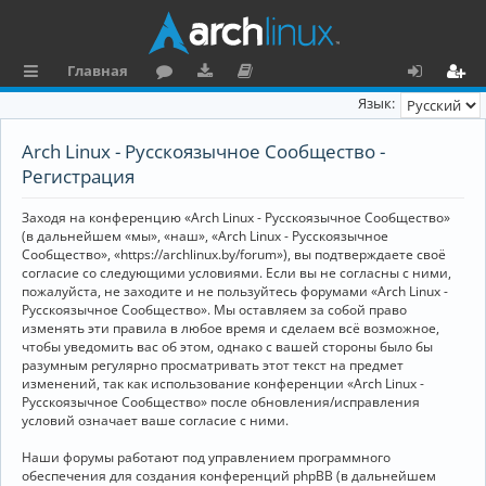
Главная
с
о
аг
о
х
ег
Язык:
ы
ру
ру
ку
о
и
Arch Linux - Русскоязычное Сообщество -
л
м
зк
м
д
ст
Регистрация
к
и
е
р
Заходя на конференцию «Arch Linux - Русскоязычное Сообщество»
и
н
а
(в дальнейшем «мы», «наш», «Arch Linux - Русскоязычное
Сообщество», «https://archlinux.by/forum»), вы подтверждаете своё
та
ц
согласие со следующими условиями. Если вы не согласны с ними,
пожалуйста, не заходите и не пользуйтесь форумами «Arch Linux -
ц
и
Русскоязычное Сообщество». Мы оставляем за собой право
изменять эти правила в любое время и сделаем всё возможное,
и
я
чтобы уведомить вас об этом, однако с вашей стороны было бы
я
разумным регулярно просматривать этот текст на предмет
изменений, так как использование конференции «Arch Linux -
Русскоязычное Сообщество» после обновления/исправления
условий означает ваше согласие с ними.
Наши форумы работают под управлением программного
обеспечения для создания конференций phpBB (в дальнейшем