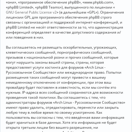
«они», «программное обеспечение phpBB», «www.phpbb.com»,
«phpBB Limited», «phpBB Teams»), выпущенного по лицензии «
GNU General Public License v2
» (в дальнейшем «GPL»). Ограничения
лицензии GPL для программного обеспечения phpBB строго
связаны с организацией и поддержкой интернет-конференций, и
phpBB Limited не несёт ответственности за то, что администрация
конференций определяет в качестве допустимого содержания и/
или поведения в них.
Вы соглашаетесь не размещать оскорбительных, угрожающих,
клеветнических сообщений, порнографических сообщений,
призывов к национальной розни и прочих сообщений, которые
могут нарушить законы вашей страны, страны, которая
предоставляет услуги хостинга для форумов «Arch Linux -
Русскоязычное Сообщество» или международное право. Попытки
размещения таких сообщений могут привести к вашему
немедленному отключению от конференции, при этом ваш
провайдер будет поставлен в известность, если мы сочтём это
нужным. IP-адреса всех сообщений сохраняются для возможности
проведения такой политики. Вы соглашаетесь с тем, что
администраторы форумов «Arch Linux - Русскоязычное Сообщество»
имеют право удалить, отредактировать, перенести или закрыть
любую тему в любое время по своему усмотрению. Как
пользователь вы согласны с тем, что введённая вами информация
будет храниться в базе данных. Хотя эта информация не будет
открыта третьим лицам без вашего разрешения, ни