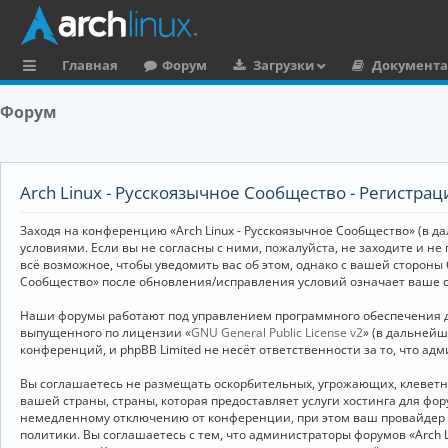
Главная
Форум
Загрузки
Документ
с
Форум
ы
л
к
Arch Linux - Русскоязычное Сообщество - Регистрац
и
Заходя на конференцию «Arch Linux - Русскоязычное Сообщество» (в дал
условиями. Если вы не согласны с ними, пожалуйста, не заходите и не
всё возможное, чтобы уведомить вас об этом, однако с вашей стороны
Сообщество» после обновления/исправления условий означает ваше с
Наши форумы работают под управлением программного обеспечения дл
выпущенного по лицензии «
GNU General Public License v2
» (в дальней
конференций, и phpBB Limited не несёт ответственности за то, что а
Вы соглашаетесь не размещать оскорбительных, угрожающих, клевет
вашей страны, страны, которая предоставляет услуги хостинга для ф
немедленному отключению от конференции, при этом ваш провайдер бу
политики. Вы соглашаетесь с тем, что администраторы форумов «Arch 