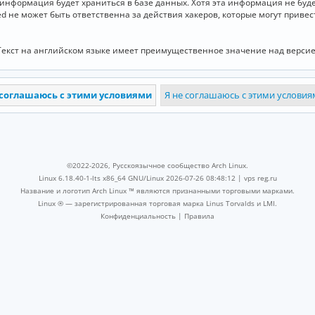
и информация будет храниться в базе данных. Хотя эта информация не бу
ed не может быть ответственна за действия хакеров, которые могут приве
Текст на английском языке имеет преимущественное значение над версие
©2022-2026, Русскоязычное сообщество Arch Linux.
Linux 6.18.40-1-lts x86_64 GNU/Linux 2026-07-26 08:48:12 |
vps reg.ru
Название и логотип Arch Linux ™ являются признанными торговыми марками.
Linux ® — зарегистрированная торговая марка Linus Torvalds и LMI.
Конфиденциальность
|
Правила