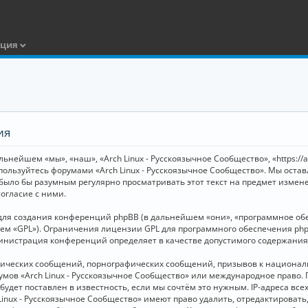
ация
ия
ьнейшем «мы», «наш», «Arch Linux - Русскоязычное Сообщество», «https://
 пользуйтесь форумами «Arch Linux - Русскоязычное Сообщество». Мы оста
 было бы разумным регулярно просматривать этот текст на предмет измене
огласие с ними.
я создания конференций phpBB (в дальнейшем «они», «программное обесп
шем «GPL»). Ограничения лицензии GPL для программного обеспечения php
дминистрация конференций определяет в качестве допустимого содержания
нических сообщений, порнографических сообщений, призывов к национал
орумов «Arch Linux - Русскоязычное Сообщество» или международное прав
дет поставлен в известность, если мы сочтём это нужным. IP-адреса вс
Linux - Русскоязычное Сообщество» имеют право удалить, отредактировать