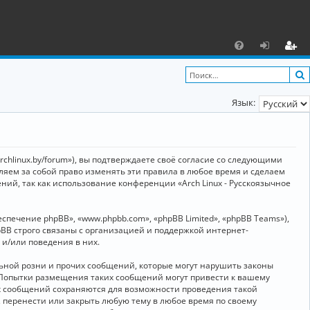
С
F
х
ег
A
о
и
Язык:
Q
д
ст
р
а
archlinux.by/forum»), вы подтверждаете своё согласие со следующими
ц
вляем за собой право изменять эти правила в любое время и сделаем
ний, так как использование конференции «Arch Linux - Русскоязычное
и
я
ечение phpBB», «www.phpbb.com», «phpBB Limited», «phpBB Teams»),
BB строго связаны с организацией и поддержкой интернет-
 и/или поведения в них.
ьной розни и прочих сообщений, которые могут нарушить законы
о. Попытки размещения таких сообщений могут привести к вашему
ех сообщений сохраняются для возможности проведения такой
, перенести или закрыть любую тему в любое время по своему