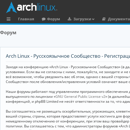
Главная
Форум
Загрузки
Документ
с
Форум
ы
л
к
Arch Linux - Русскоязычное Сообщество - Регистрац
и
Заходя на конференцию «Arch Linux - Русскоязычное Сообщество» (в дал
условиями. Если вы не согласны с ними, пожалуйста, не заходите и не
всё возможное, чтобы уведомить вас об этом, однако с вашей стороны
Сообщество» после обновления/исправления условий означает ваше с
Наши форумы работают под управлением программного обеспечения дл
выпущенного по лицензии «
GNU General Public License v2
» (в дальней
конференций, и phpBB Limited не несёт ответственности за то, что а
Вы соглашаетесь не размещать оскорбительных, угрожающих, клевет
вашей страны, страны, которая предоставляет услуги хостинга для ф
немедленному отключению от конференции, при этом ваш провайдер бу
политики. Вы соглашаетесь с тем, что администраторы форумов «Arch 