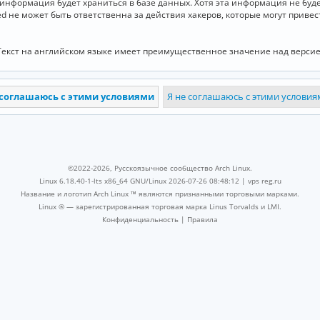
и информация будет храниться в базе данных. Хотя эта информация не бу
ed не может быть ответственна за действия хакеров, которые могут приве
Текст на английском языке имеет преимущественное значение над версие
©2022-2026, Русскоязычное сообщество Arch Linux.
Linux 6.18.40-1-lts x86_64 GNU/Linux 2026-07-26 08:48:12 |
vps reg.ru
Название и логотип Arch Linux ™ являются признанными торговыми марками.
Linux ® — зарегистрированная торговая марка Linus Torvalds и LMI.
Конфиденциальность
|
Правила