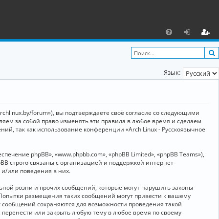
С
F
х
ег
A
о
и
Язык:
Q
д
ст
р
а
archlinux.by/forum»), вы подтверждаете своё согласие со следующими
ц
вляем за собой право изменять эти правила в любое время и сделаем
ний, так как использование конференции «Arch Linux - Русскоязычное
и
я
ечение phpBB», «www.phpbb.com», «phpBB Limited», «phpBB Teams»),
BB строго связаны с организацией и поддержкой интернет-
 и/или поведения в них.
ьной розни и прочих сообщений, которые могут нарушить законы
о. Попытки размещения таких сообщений могут привести к вашему
ех сообщений сохраняются для возможности проведения такой
, перенести или закрыть любую тему в любое время по своему