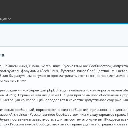
ация
ия
ьнейшем «мы», «наш», «Arch Linux - Русскоязычное Сообщество», «https://
 пользуйтесь форумами «Arch Linux - Русскоязычное Сообщество». Мы оста
 было бы разумным регулярно просматривать этот текст на предмет измене
огласие с ними.
я создания конференций phpBB (в дальнейшем «они», «программное обесп
шем «GPL»). Ограничения лицензии GPL для программного обеспечения php
дминистрация конференций определяет в качестве допустимого содержания
нических сообщений, порнографических сообщений, призывов к национал
орумов «Arch Linux - Русскоязычное Сообщество» или международное прав
дет поставлен в известность, если мы сочтём это нужным. IP-адреса вс
Linux - Русскоязычное Сообщество» имеют право удалить, отредактировать