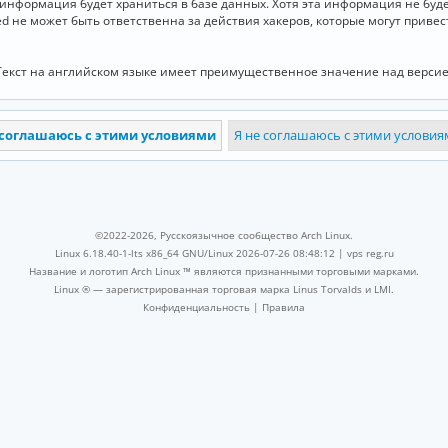
и информация будет храниться в базе данных. Хотя эта информация не бу
ed не может быть ответственна за действия хакеров, которые могут приве
Текст на английском языке имеет преимущественное значение над версие
©2022-2026, Русскоязычное сообщество Arch Linux.
Linux 6.18.40-1-lts x86_64 GNU/Linux 2026-07-26 08:48:12 |
vps reg.ru
Название и логотип Arch Linux ™ являются признанными торговыми марками.
Linux ® — зарегистрированная торговая марка Linus Torvalds и LMI.
Конфиденциальность
|
Правила