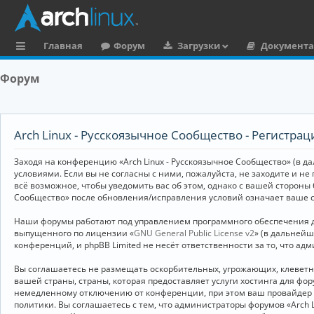
Главная
Форум
Загрузки
Документ
с
Форум
ы
л
к
Arch Linux - Русскоязычное Сообщество - Регистрац
и
Заходя на конференцию «Arch Linux - Русскоязычное Сообщество» (в дал
условиями. Если вы не согласны с ними, пожалуйста, не заходите и не
всё возможное, чтобы уведомить вас об этом, однако с вашей стороны
Сообщество» после обновления/исправления условий означает ваше с
Наши форумы работают под управлением программного обеспечения дл
выпущенного по лицензии «
GNU General Public License v2
» (в дальней
конференций, и phpBB Limited не несёт ответственности за то, что а
Вы соглашаетесь не размещать оскорбительных, угрожающих, клевет
вашей страны, страны, которая предоставляет услуги хостинга для ф
немедленному отключению от конференции, при этом ваш провайдер бу
политики. Вы соглашаетесь с тем, что администраторы форумов «Arch 