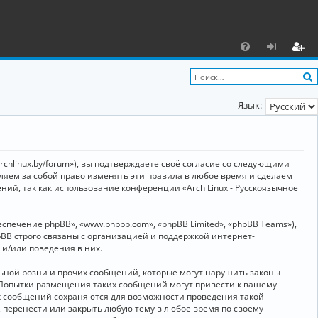
С
F
х
ег
A
о
и
Язык:
Q
д
ст
р
а
archlinux.by/forum»), вы подтверждаете своё согласие со следующими
ц
вляем за собой право изменять эти правила в любое время и сделаем
ний, так как использование конференции «Arch Linux - Русскоязычное
и
я
ечение phpBB», «www.phpbb.com», «phpBB Limited», «phpBB Teams»),
BB строго связаны с организацией и поддержкой интернет-
 и/или поведения в них.
ьной розни и прочих сообщений, которые могут нарушить законы
о. Попытки размещения таких сообщений могут привести к вашему
ех сообщений сохраняются для возможности проведения такой
, перенести или закрыть любую тему в любое время по своему