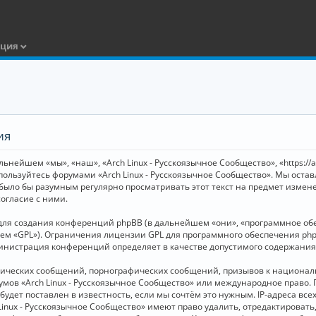
ация
ия
ьнейшем «мы», «наш», «Arch Linux - Русскоязычное Сообщество», «https://
 пользуйтесь форумами «Arch Linux - Русскоязычное Сообщество». Мы оста
 было бы разумным регулярно просматривать этот текст на предмет измене
огласие с ними.
я создания конференций phpBB (в дальнейшем «они», «программное обесп
шем «GPL»). Ограничения лицензии GPL для программного обеспечения php
дминистрация конференций определяет в качестве допустимого содержания
нических сообщений, порнографических сообщений, призывов к национал
орумов «Arch Linux - Русскоязычное Сообщество» или международное прав
дет поставлен в известность, если мы сочтём это нужным. IP-адреса вс
Linux - Русскоязычное Сообщество» имеют право удалить, отредактировать