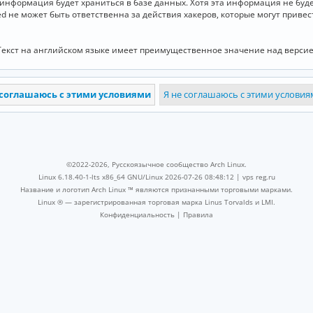
и информация будет храниться в базе данных. Хотя эта информация не бу
ed не может быть ответственна за действия хакеров, которые могут приве
Текст на английском языке имеет преимущественное значение над версие
©2022-2026, Русскоязычное сообщество Arch Linux.
Linux 6.18.40-1-lts x86_64 GNU/Linux 2026-07-26 08:48:12 |
vps reg.ru
Название и логотип Arch Linux ™ являются признанными торговыми марками.
Linux ® — зарегистрированная торговая марка Linus Torvalds и LMI.
Конфиденциальность
|
Правила