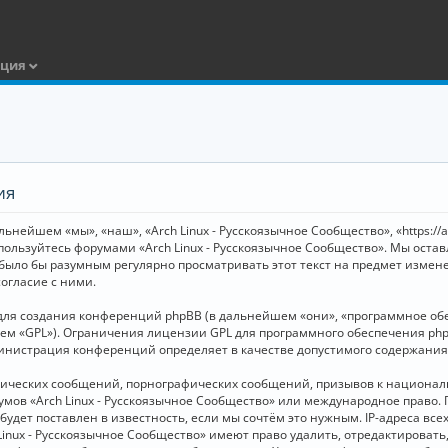
ация
ия
ьнейшем «мы», «наш», «Arch Linux - Русскоязычное Сообщество», «https://
 пользуйтесь форумами «Arch Linux - Русскоязычное Сообщество». Мы оста
 было бы разумным регулярно просматривать этот текст на предмет измене
огласие с ними.
я создания конференций phpBB (в дальнейшем «они», «программное обесп
шем «GPL»). Ограничения лицензии GPL для программного обеспечения php
дминистрация конференций определяет в качестве допустимого содержания
нических сообщений, порнографических сообщений, призывов к национал
орумов «Arch Linux - Русскоязычное Сообщество» или международное прав
дет поставлен в известность, если мы сочтём это нужным. IP-адреса вс
Linux - Русскоязычное Сообщество» имеют право удалить, отредактировать