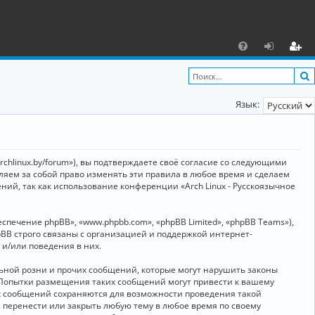
С
F
х
ег
A
о
и
Язык:
Q
д
ст
р
а
archlinux.by/forum»), вы подтверждаете своё согласие со следующими
ц
вляем за собой право изменять эти правила в любое время и сделаем
ний, так как использование конференции «Arch Linux - Русскоязычное
и
я
ечение phpBB», «www.phpbb.com», «phpBB Limited», «phpBB Teams»),
BB строго связаны с организацией и поддержкой интернет-
 и/или поведения в них.
ьной розни и прочих сообщений, которые могут нарушить законы
о. Попытки размещения таких сообщений могут привести к вашему
ех сообщений сохраняются для возможности проведения такой
, перенести или закрыть любую тему в любое время по своему