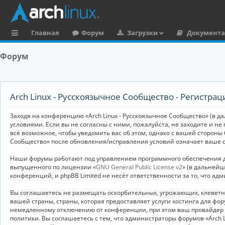
Главная
Форум
Загрузки
Документ
с
Форум
ы
л
к
Arch Linux - Русскоязычное Сообщество - Регистрац
и
Заходя на конференцию «Arch Linux - Русскоязычное Сообщество» (в дал
условиями. Если вы не согласны с ними, пожалуйста, не заходите и не
всё возможное, чтобы уведомить вас об этом, однако с вашей стороны
Сообщество» после обновления/исправления условий означает ваше с
Наши форумы работают под управлением программного обеспечения дл
выпущенного по лицензии «
GNU General Public License v2
» (в дальней
конференций, и phpBB Limited не несёт ответственности за то, что а
Вы соглашаетесь не размещать оскорбительных, угрожающих, клевет
вашей страны, страны, которая предоставляет услуги хостинга для ф
немедленному отключению от конференции, при этом ваш провайдер бу
политики. Вы соглашаетесь с тем, что администраторы форумов «Arch 