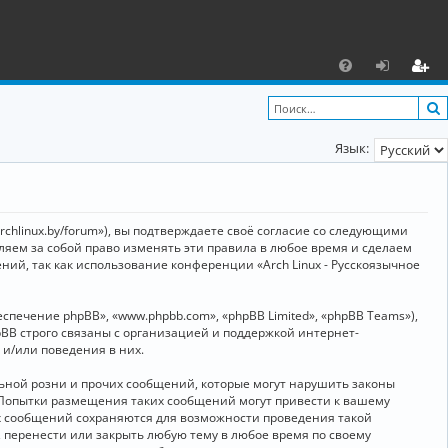
С
F
х
ег
A
о
и
Язык:
Q
д
ст
р
а
archlinux.by/forum»), вы подтверждаете своё согласие со следующими
ц
вляем за собой право изменять эти правила в любое время и сделаем
ний, так как использование конференции «Arch Linux - Русскоязычное
и
я
ечение phpBB», «www.phpbb.com», «phpBB Limited», «phpBB Teams»),
BB строго связаны с организацией и поддержкой интернет-
 и/или поведения в них.
ьной розни и прочих сообщений, которые могут нарушить законы
о. Попытки размещения таких сообщений могут привести к вашему
ех сообщений сохраняются для возможности проведения такой
, перенести или закрыть любую тему в любое время по своему