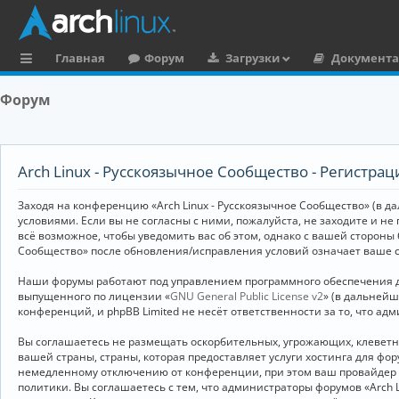
Главная
Форум
Загрузки
Документ
с
Форум
ы
л
к
Arch Linux - Русскоязычное Сообщество - Регистрац
и
Заходя на конференцию «Arch Linux - Русскоязычное Сообщество» (в дал
условиями. Если вы не согласны с ними, пожалуйста, не заходите и не
всё возможное, чтобы уведомить вас об этом, однако с вашей стороны
Сообщество» после обновления/исправления условий означает ваше с
Наши форумы работают под управлением программного обеспечения дл
выпущенного по лицензии «
GNU General Public License v2
» (в дальней
конференций, и phpBB Limited не несёт ответственности за то, что а
Вы соглашаетесь не размещать оскорбительных, угрожающих, клевет
вашей страны, страны, которая предоставляет услуги хостинга для ф
немедленному отключению от конференции, при этом ваш провайдер бу
политики. Вы соглашаетесь с тем, что администраторы форумов «Arch 