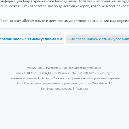
и информация будет храниться в базе данных. Хотя эта информация не бу
ed не может быть ответственна за действия хакеров, которые могут приве
Текст на английском языке имеет преимущественное значение над версие
©2022-2026, Русскоязычное сообщество Arch Linux.
Linux 6.18.40-1-lts x86_64 GNU/Linux 2026-07-26 08:48:12 |
vps reg.ru
Название и логотип Arch Linux ™ являются признанными торговыми марками.
Linux ® — зарегистрированная торговая марка Linus Torvalds и LMI.
Конфиденциальность
|
Правила