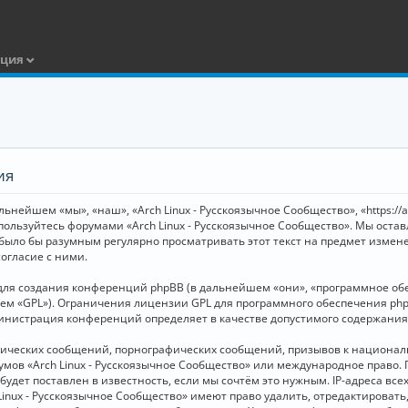
ация
ия
ьнейшем «мы», «наш», «Arch Linux - Русскоязычное Сообщество», «https://
 пользуйтесь форумами «Arch Linux - Русскоязычное Сообщество». Мы оста
 было бы разумным регулярно просматривать этот текст на предмет измене
огласие с ними.
я создания конференций phpBB (в дальнейшем «они», «программное обесп
шем «GPL»). Ограничения лицензии GPL для программного обеспечения php
дминистрация конференций определяет в качестве допустимого содержания
нических сообщений, порнографических сообщений, призывов к национал
орумов «Arch Linux - Русскоязычное Сообщество» или международное прав
дет поставлен в известность, если мы сочтём это нужным. IP-адреса вс
Linux - Русскоязычное Сообщество» имеют право удалить, отредактировать