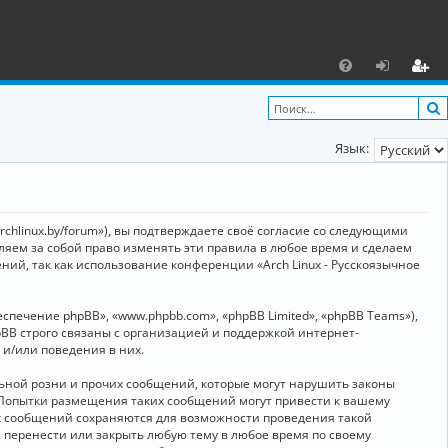
С
F
х
ег
A
о
и
Язык:
Q
д
ст
р
а
archlinux.by/forum»), вы подтверждаете своё согласие со следующими
ц
вляем за собой право изменять эти правила в любое время и сделаем
ний, так как использование конференции «Arch Linux - Русскоязычное
и
я
ечение phpBB», «www.phpbb.com», «phpBB Limited», «phpBB Teams»),
BB строго связаны с организацией и поддержкой интернет-
 и/или поведения в них.
ьной розни и прочих сообщений, которые могут нарушить законы
о. Попытки размещения таких сообщений могут привести к вашему
ех сообщений сохраняются для возможности проведения такой
, перенести или закрыть любую тему в любое время по своему