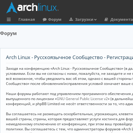
Главная
Форум
Загрузки
Документ
с
Форум
ы
л
к
Arch Linux - Русскоязычное Сообщество - Регистрац
и
Заходя на конференцию «Arch Linux - Русскоязычное Сообщество» (в дал
условиями. Если вы не согласны с ними, пожалуйста, не заходите и не
всё возможное, чтобы уведомить вас об этом, однако с вашей стороны
Сообщество» после обновления/исправления условий означает ваше с
Наши форумы работают под управлением программного обеспечения дл
выпущенного по лицензии «
GNU General Public License v2
» (в дальней
конференций, и phpBB Limited не несёт ответственности за то, что а
Вы соглашаетесь не размещать оскорбительных, угрожающих, клевет
вашей страны, страны, которая предоставляет услуги хостинга для ф
немедленному отключению от конференции, при этом ваш провайдер бу
политики. Вы соглашаетесь с тем, что администраторы форумов «Arch 