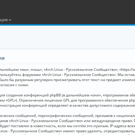
ация
ия
ьнейшем «мы», «наш», «Arch Linux - Русскоязычное Сообщество», «https://
 пользуйтесь форумами «Arch Linux - Русскоязычное Сообщество». Мы оста
 было бы разумным регулярно просматривать этот текст на предмет измене
огласие с ними.
я создания конференций phpBB (в дальнейшем «они», «программное обесп
шем «GPL»). Ограничения лицензии GPL для программного обеспечения php
дминистрация конференций определяет в качестве допустимого содержания
нических сообщений, порнографических сообщений, призывов к национал
орумов «Arch Linux - Русскоязычное Сообщество» или международное прав
дет поставлен в известность, если мы сочтём это нужным. IP-адреса вс
Linux - Русскоязычное Сообщество» имеют право удалить, отредактировать