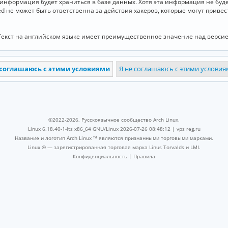
и информация будет храниться в базе данных. Хотя эта информация не бу
ed не может быть ответственна за действия хакеров, которые могут приве
Текст на английском языке имеет преимущественное значение над версие
©2022-2026, Русскоязычное сообщество Arch Linux.
Linux 6.18.40-1-lts x86_64 GNU/Linux 2026-07-26 08:48:12 |
vps reg.ru
Название и логотип Arch Linux ™ являются признанными торговыми марками.
Linux ® — зарегистрированная торговая марка Linus Torvalds и LMI.
Конфиденциальность
|
Правила