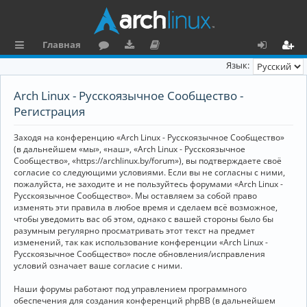
Главная
с
о
аг
о
х
ег
Язык:
ы
ру
ру
ку
о
и
Arch Linux - Русскоязычное Сообщество -
л
м
зк
м
д
ст
Регистрация
к
и
е
р
Заходя на конференцию «Arch Linux - Русскоязычное Сообщество»
и
н
а
(в дальнейшем «мы», «наш», «Arch Linux - Русскоязычное
Сообщество», «https://archlinux.by/forum»), вы подтверждаете своё
та
ц
согласие со следующими условиями. Если вы не согласны с ними,
пожалуйста, не заходите и не пользуйтесь форумами «Arch Linux -
ц
и
Русскоязычное Сообщество». Мы оставляем за собой право
изменять эти правила в любое время и сделаем всё возможное,
и
я
чтобы уведомить вас об этом, однако с вашей стороны было бы
я
разумным регулярно просматривать этот текст на предмет
изменений, так как использование конференции «Arch Linux -
Русскоязычное Сообщество» после обновления/исправления
условий означает ваше согласие с ними.
Наши форумы работают под управлением программного
обеспечения для создания конференций phpBB (в дальнейшем