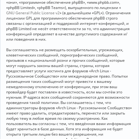
«они», «программное обеспечение phpBB», «www.phpbb.com»,
«phpBB Limited», «phpBB Teams»), выпущенного по лицензии «
GNU General Public License v2
» (в дальнейшем «GPL»). Ограничения
лицензии GPL для программного обеспечения phpBB строго
связаны с организацией и поддержкой интернет-конференций, и
phpBB Limited не несёт ответственности за то, что администрация
конференций определяет в качестве допустимого содержания и/
или поведения в них.
Вы соглашаетесь не размещать оскорбительных, угрожающих,
клеветнических сообщений, порнографических сообщений,
призывов к национальной розни и прочих сообщений, которые
могут нарушить законы вашей страны, страны, которая
предоставляет услуги хостинга для форумов «Arch Linux -
Русскоязычное Сообщество» или международное право. Попытки
размещения таких сообщений могут привести к вашему
немедленному отключению от конференции, при этом ваш
провайдер будет поставлен в известность, если мы сочтём это
нужным. IP-адреса всех сообщений сохраняются для возможности
проведения такой политики. Вы соглашаетесь с тем, что
администраторы форумов «Arch Linux - Русскоязычное Сообщество»
имеют право удалить, отредактировать, перенести или закрыть
любую тему в любое время по своему усмотрению. Как
пользователь вы согласны с тем, что введённая вами информация
будет храниться в базе данных. Хотя эта информация не будет
открыта третьим лицам без вашего разрешения, ни