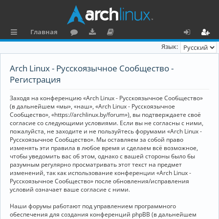
Главная
с
о
аг
о
х
ег
Язык:
ы
ру
ру
ку
о
и
Arch Linux - Русскоязычное Сообщество -
л
м
зк
м
д
ст
Регистрация
к
и
е
р
Заходя на конференцию «Arch Linux - Русскоязычное Сообщество»
и
н
а
(в дальнейшем «мы», «наш», «Arch Linux - Русскоязычное
Сообщество», «https://archlinux.by/forum»), вы подтверждаете своё
та
ц
согласие со следующими условиями. Если вы не согласны с ними,
пожалуйста, не заходите и не пользуйтесь форумами «Arch Linux -
ц
и
Русскоязычное Сообщество». Мы оставляем за собой право
изменять эти правила в любое время и сделаем всё возможное,
и
я
чтобы уведомить вас об этом, однако с вашей стороны было бы
я
разумным регулярно просматривать этот текст на предмет
изменений, так как использование конференции «Arch Linux -
Русскоязычное Сообщество» после обновления/исправления
условий означает ваше согласие с ними.
Наши форумы работают под управлением программного
обеспечения для создания конференций phpBB (в дальнейшем