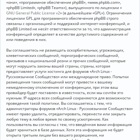
«они», «программное обеспечение phpBB», «www.phpbb.com»,
«phpBB Limited», «phpBB Teams»), выпущенного по лицензии «
GNU General Public License v2
» (в дальнейшем «GPL»). Ограничения
лицензии GPL для программного обеспечения phpBB строго
связаны с организацией и поддержкой интернет-конференций, и
phpBB Limited не несёт ответственности за то, что администрация
конференций определяет в качестве допустимого содержания и/
или поведения в них.
Вы соглашаетесь не размещать оскорбительных, угрожающих,
клеветнических сообщений, порнографических сообщений,
призывов к национальной розни и прочих сообщений, которые
могут нарушить законы вашей страны, страны, которая
предоставляет услуги хостинга для форумов «Arch Linux -
Русскоязычное Сообщество» или международное право. Попытки
размещения таких сообщений могут привести к вашему
немедленному отключению от конференции, при этом ваш
провайдер будет поставлен в известность, если мы сочтём это
нужным. IP-адреса всех сообщений сохраняются для возможности
проведения такой политики. Вы соглашаетесь с тем, что
администраторы форумов «Arch Linux - Русскоязычное Сообщество»
имеют право удалить, отредактировать, перенести или закрыть
любую тему в любое время по своему усмотрению. Как
пользователь вы согласны с тем, что введённая вами информация
будет храниться в базе данных. Хотя эта информация не будет
открыта третьим лицам без вашего разрешения, ни