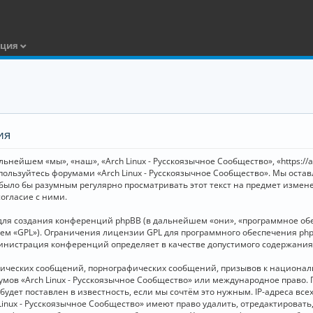
ация
ия
ьнейшем «мы», «наш», «Arch Linux - Русскоязычное Сообщество», «https://
 пользуйтесь форумами «Arch Linux - Русскоязычное Сообщество». Мы оста
 было бы разумным регулярно просматривать этот текст на предмет измене
огласие с ними.
я создания конференций phpBB (в дальнейшем «они», «программное обесп
шем «GPL»). Ограничения лицензии GPL для программного обеспечения php
дминистрация конференций определяет в качестве допустимого содержания
нических сообщений, порнографических сообщений, призывов к национал
орумов «Arch Linux - Русскоязычное Сообщество» или международное прав
дет поставлен в известность, если мы сочтём это нужным. IP-адреса вс
Linux - Русскоязычное Сообщество» имеют право удалить, отредактировать