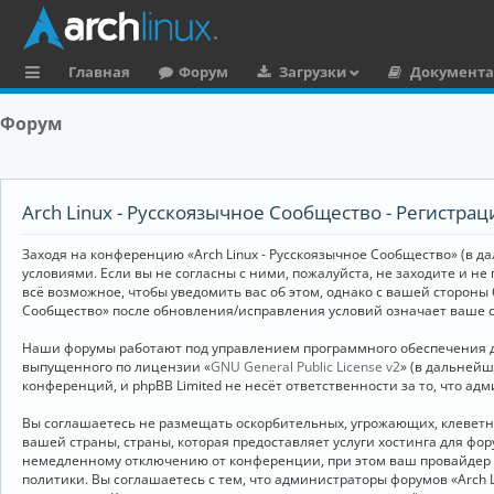
Главная
Форум
Загрузки
Документ
с
Форум
ы
л
к
Arch Linux - Русскоязычное Сообщество - Регистрац
и
Заходя на конференцию «Arch Linux - Русскоязычное Сообщество» (в дал
условиями. Если вы не согласны с ними, пожалуйста, не заходите и не
всё возможное, чтобы уведомить вас об этом, однако с вашей стороны
Сообщество» после обновления/исправления условий означает ваше с
Наши форумы работают под управлением программного обеспечения дл
выпущенного по лицензии «
GNU General Public License v2
» (в дальней
конференций, и phpBB Limited не несёт ответственности за то, что а
Вы соглашаетесь не размещать оскорбительных, угрожающих, клевет
вашей страны, страны, которая предоставляет услуги хостинга для ф
немедленному отключению от конференции, при этом ваш провайдер бу
политики. Вы соглашаетесь с тем, что администраторы форумов «Arch 