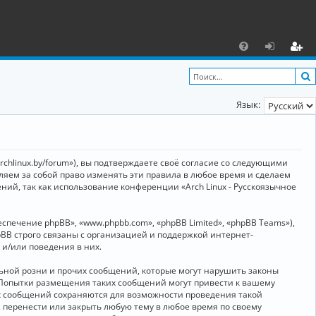
С
F
х
ег
A
о
и
Язык:
Q
д
ст
р
а
archlinux.by/forum»), вы подтверждаете своё согласие со следующими
ц
вляем за собой право изменять эти правила в любое время и сделаем
ний, так как использование конференции «Arch Linux - Русскоязычное
и
я
ечение phpBB», «www.phpbb.com», «phpBB Limited», «phpBB Teams»),
BB строго связаны с организацией и поддержкой интернет-
 и/или поведения в них.
ьной розни и прочих сообщений, которые могут нарушить законы
о. Попытки размещения таких сообщений могут привести к вашему
ех сообщений сохраняются для возможности проведения такой
, перенести или закрыть любую тему в любое время по своему