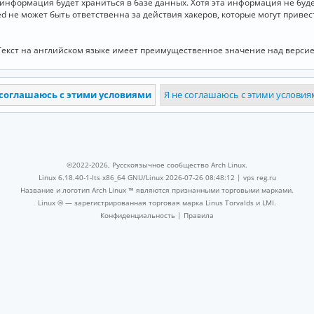
и информация будет храниться в базе данных. Хотя эта информация не бу
ed не может быть ответственна за действия хакеров, которые могут приве
Текст на английском языке имеет преимущественное значение над версие
©2022-2026, Русскоязычное сообщество Arch Linux.
Linux 6.18.40-1-lts x86_64 GNU/Linux 2026-07-26 08:48:12 |
vps reg.ru
Название и логотип Arch Linux ™ являются признанными торговыми марками.
Linux ® — зарегистрированная торговая марка Linus Torvalds и LMI.
Конфиденциальность
|
Правила