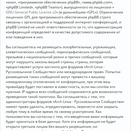
«они», «программное обеспечение phpBB», «www.phpbb.com»,
«phpBB Limited», «phpBB Teams»), выпущенного по лицензии «
GNU General Public License v2
» (в дальнейшем «GPL»). Ограничения
лицензии GPL для программного обеспечения phpBB строго
связаны с организацией и поддержкой интернет-конференций, и
phpBB Limited не несёт ответственности за то, что администрация
конференций определяет в качестве допустимого содержания и/
или поведения в них.
Вы соглашаетесь не размещать оскорбительных, угрожающих,
клеветнических сообщений, порнографических сообщений,
призывов к национальной розни и прочих сообщений, которые
могут нарушить законы вашей страны, страны, которая
предоставляет услуги хостинга для форумов «Arch Linux -
Русскоязычное Сообщество» или международное право. Попытки
размещения таких сообщений могут привести к вашему
немедленному отключению от конференции, при этом ваш
провайдер будет поставлен в известность, если мы сочтём это
нужным. IP-адреса всех сообщений сохраняются для возможности
проведения такой политики. Вы соглашаетесь с тем, что
администраторы форумов «Arch Linux - Русскоязычное Сообщество»
имеют право удалить, отредактировать, перенести или закрыть
любую тему в любое время по своему усмотрению. Как
пользователь вы согласны с тем, что введённая вами информация
будет храниться в базе данных. Хотя эта информация не будет
открыта третьим лицам без вашего разрешения, ни