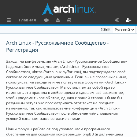
Главная
с
о
аг
о
х
ег
Язык:
ы
ру
ру
ку
о
и
Arch Linux - Русскоязычное Сообщество -
л
м
зк
м
д
ст
Регистрация
к
и
е
р
Заходя на конференцию «Arch Linux - Русскоязычное Сообщество»
и
н
а
(в дальнейшем «мы», «наш», «Arch Linux - Русскоязычное
Сообщество», «https://archlinux.by/forum»), вы подтверждаете своё
та
ц
согласие со следующими условиями. Если вы не согласны с ними,
пожалуйста, не заходите и не пользуйтесь форумами «Arch Linux -
ц
и
Русскоязычное Сообщество». Мы оставляем за собой право
изменять эти правила в любое время и сделаем всё возможное,
и
я
чтобы уведомить вас об этом, однако с вашей стороны было бы
я
разумным регулярно просматривать этот текст на предмет
изменений, так как использование конференции «Arch Linux -
Русскоязычное Сообщество» после обновления/исправления
условий означает ваше согласие с ними.
Наши форумы работают под управлением программного
обеспечения для создания конференций phpBB (в дальнейшем