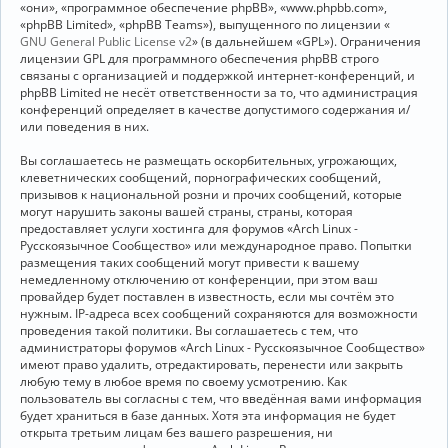
«они», «программное обеспечение phpBB», «www.phpbb.com»,
«phpBB Limited», «phpBB Teams»), выпущенного по лицензии «
GNU General Public License v2
» (в дальнейшем «GPL»). Ограничения
лицензии GPL для программного обеспечения phpBB строго
связаны с организацией и поддержкой интернет-конференций, и
phpBB Limited не несёт ответственности за то, что администрация
конференций определяет в качестве допустимого содержания и/
или поведения в них.
Вы соглашаетесь не размещать оскорбительных, угрожающих,
клеветнических сообщений, порнографических сообщений,
призывов к национальной розни и прочих сообщений, которые
могут нарушить законы вашей страны, страны, которая
предоставляет услуги хостинга для форумов «Arch Linux -
Русскоязычное Сообщество» или международное право. Попытки
размещения таких сообщений могут привести к вашему
немедленному отключению от конференции, при этом ваш
провайдер будет поставлен в известность, если мы сочтём это
нужным. IP-адреса всех сообщений сохраняются для возможности
проведения такой политики. Вы соглашаетесь с тем, что
администраторы форумов «Arch Linux - Русскоязычное Сообщество»
имеют право удалить, отредактировать, перенести или закрыть
любую тему в любое время по своему усмотрению. Как
пользователь вы согласны с тем, что введённая вами информация
будет храниться в базе данных. Хотя эта информация не будет
открыта третьим лицам без вашего разрешения, ни