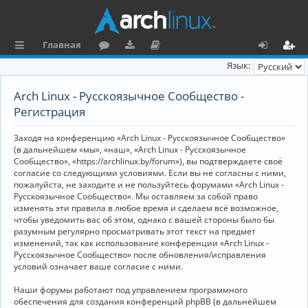
Главная
с
о
аг
о
х
ег
Язык:
ы
ру
ру
ку
о
и
Arch Linux - Русскоязычное Сообщество -
л
м
зк
м
д
ст
Регистрация
к
и
е
р
Заходя на конференцию «Arch Linux - Русскоязычное Сообщество»
и
н
а
(в дальнейшем «мы», «наш», «Arch Linux - Русскоязычное
Сообщество», «https://archlinux.by/forum»), вы подтверждаете своё
та
ц
согласие со следующими условиями. Если вы не согласны с ними,
пожалуйста, не заходите и не пользуйтесь форумами «Arch Linux -
ц
и
Русскоязычное Сообщество». Мы оставляем за собой право
изменять эти правила в любое время и сделаем всё возможное,
и
я
чтобы уведомить вас об этом, однако с вашей стороны было бы
я
разумным регулярно просматривать этот текст на предмет
изменений, так как использование конференции «Arch Linux -
Русскоязычное Сообщество» после обновления/исправления
условий означает ваше согласие с ними.
Наши форумы работают под управлением программного
обеспечения для создания конференций phpBB (в дальнейшем