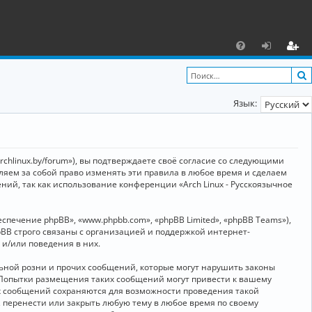
С
F
х
ег
A
о
и
Язык:
Q
д
ст
р
а
archlinux.by/forum»), вы подтверждаете своё согласие со следующими
ц
вляем за собой право изменять эти правила в любое время и сделаем
ний, так как использование конференции «Arch Linux - Русскоязычное
и
я
ечение phpBB», «www.phpbb.com», «phpBB Limited», «phpBB Teams»),
BB строго связаны с организацией и поддержкой интернет-
 и/или поведения в них.
ьной розни и прочих сообщений, которые могут нарушить законы
о. Попытки размещения таких сообщений могут привести к вашему
ех сообщений сохраняются для возможности проведения такой
, перенести или закрыть любую тему в любое время по своему