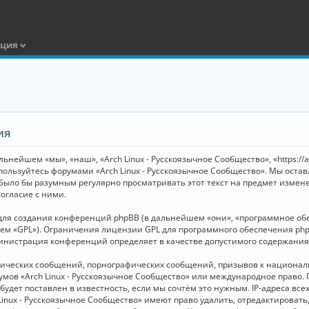
ация
ия
ьнейшем «мы», «наш», «Arch Linux - Русскоязычное Сообщество», «https://
 пользуйтесь форумами «Arch Linux - Русскоязычное Сообщество». Мы оста
 было бы разумным регулярно просматривать этот текст на предмет измене
огласие с ними.
я создания конференций phpBB (в дальнейшем «они», «программное обесп
шем «GPL»). Ограничения лицензии GPL для программного обеспечения php
дминистрация конференций определяет в качестве допустимого содержания
нических сообщений, порнографических сообщений, призывов к национал
орумов «Arch Linux - Русскоязычное Сообщество» или международное прав
дет поставлен в известность, если мы сочтём это нужным. IP-адреса вс
Linux - Русскоязычное Сообщество» имеют право удалить, отредактировать