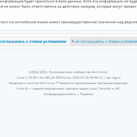
и информация будет храниться в базе данных. Хотя эта информация не бу
ed не может быть ответственна за действия хакеров, которые могут приве
Текст на английском языке имеет преимущественное значение над версие
©2022-2026, Русскоязычное сообщество Arch Linux.
Linux 6.18.40-1-lts x86_64 GNU/Linux 2026-07-26 08:48:12 |
vps reg.ru
Название и логотип Arch Linux ™ являются признанными торговыми марками.
Linux ® — зарегистрированная торговая марка Linus Torvalds и LMI.
Конфиденциальность
|
Правила