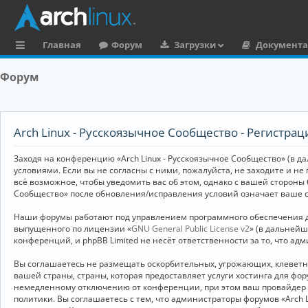
Главная
Форум
Загрузки
Документ
с
Форум
ы
л
к
Arch Linux - Русскоязычное Сообщество - Регистрац
и
Заходя на конференцию «Arch Linux - Русскоязычное Сообщество» (в дал
условиями. Если вы не согласны с ними, пожалуйста, не заходите и не
всё возможное, чтобы уведомить вас об этом, однако с вашей стороны
Сообщество» после обновления/исправления условий означает ваше с
Наши форумы работают под управлением программного обеспечения дл
выпущенного по лицензии «
GNU General Public License v2
» (в дальней
конференций, и phpBB Limited не несёт ответственности за то, что а
Вы соглашаетесь не размещать оскорбительных, угрожающих, клевет
вашей страны, страны, которая предоставляет услуги хостинга для ф
немедленному отключению от конференции, при этом ваш провайдер бу
политики. Вы соглашаетесь с тем, что администраторы форумов «Arch 