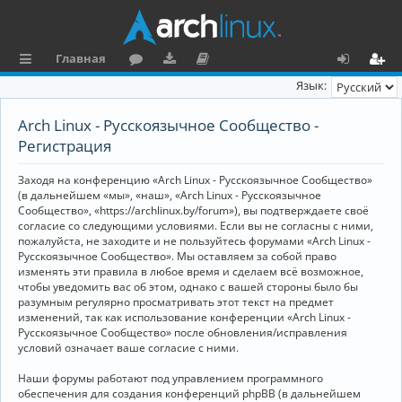
Главная
с
о
аг
о
х
ег
Язык:
ы
ру
ру
ку
о
и
Arch Linux - Русскоязычное Сообщество -
л
м
зк
м
д
ст
Регистрация
к
и
е
р
Заходя на конференцию «Arch Linux - Русскоязычное Сообщество»
и
н
а
(в дальнейшем «мы», «наш», «Arch Linux - Русскоязычное
Сообщество», «https://archlinux.by/forum»), вы подтверждаете своё
та
ц
согласие со следующими условиями. Если вы не согласны с ними,
пожалуйста, не заходите и не пользуйтесь форумами «Arch Linux -
ц
и
Русскоязычное Сообщество». Мы оставляем за собой право
изменять эти правила в любое время и сделаем всё возможное,
и
я
чтобы уведомить вас об этом, однако с вашей стороны было бы
я
разумным регулярно просматривать этот текст на предмет
изменений, так как использование конференции «Arch Linux -
Русскоязычное Сообщество» после обновления/исправления
условий означает ваше согласие с ними.
Наши форумы работают под управлением программного
обеспечения для создания конференций phpBB (в дальнейшем