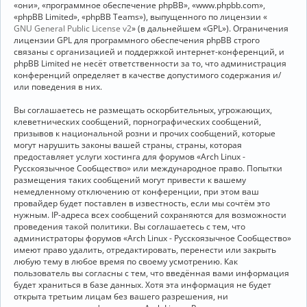
«они», «программное обеспечение phpBB», «www.phpbb.com»,
«phpBB Limited», «phpBB Teams»), выпущенного по лицензии «
GNU General Public License v2
» (в дальнейшем «GPL»). Ограничения
лицензии GPL для программного обеспечения phpBB строго
связаны с организацией и поддержкой интернет-конференций, и
phpBB Limited не несёт ответственности за то, что администрация
конференций определяет в качестве допустимого содержания и/
или поведения в них.
Вы соглашаетесь не размещать оскорбительных, угрожающих,
клеветнических сообщений, порнографических сообщений,
призывов к национальной розни и прочих сообщений, которые
могут нарушить законы вашей страны, страны, которая
предоставляет услуги хостинга для форумов «Arch Linux -
Русскоязычное Сообщество» или международное право. Попытки
размещения таких сообщений могут привести к вашему
немедленному отключению от конференции, при этом ваш
провайдер будет поставлен в известность, если мы сочтём это
нужным. IP-адреса всех сообщений сохраняются для возможности
проведения такой политики. Вы соглашаетесь с тем, что
администраторы форумов «Arch Linux - Русскоязычное Сообщество»
имеют право удалить, отредактировать, перенести или закрыть
любую тему в любое время по своему усмотрению. Как
пользователь вы согласны с тем, что введённая вами информация
будет храниться в базе данных. Хотя эта информация не будет
открыта третьим лицам без вашего разрешения, ни