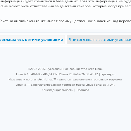
и информация будет храниться в базе данных. Хотя эта информация не бу
ed не может быть ответственна за действия хакеров, которые могут приве
Текст на английском языке имеет преимущественное значение над версие
©2022-2026, Русскоязычное сообщество Arch Linux.
Linux 6.18.40-1-lts x86_64 GNU/Linux 2026-07-26 08:48:12 |
vps reg.ru
Название и логотип Arch Linux ™ являются признанными торговыми марками.
Linux ® — зарегистрированная торговая марка Linus Torvalds и LMI.
Конфиденциальность
|
Правила