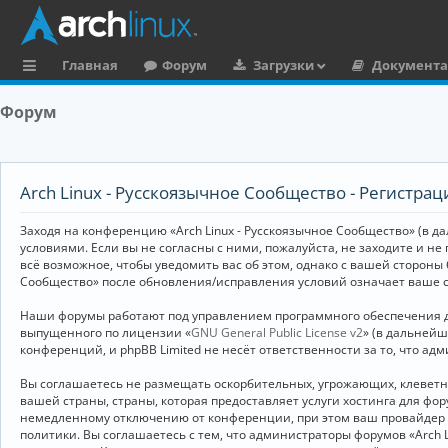
Главная
Форум
Загрузки
Документ
с
Форум
ы
л
к
Arch Linux - Русскоязычное Сообщество - Регистрац
и
Заходя на конференцию «Arch Linux - Русскоязычное Сообщество» (в дал
условиями. Если вы не согласны с ними, пожалуйста, не заходите и не
всё возможное, чтобы уведомить вас об этом, однако с вашей стороны
Сообщество» после обновления/исправления условий означает ваше с
Наши форумы работают под управлением программного обеспечения дл
выпущенного по лицензии «
GNU General Public License v2
» (в дальней
конференций, и phpBB Limited не несёт ответственности за то, что а
Вы соглашаетесь не размещать оскорбительных, угрожающих, клевет
вашей страны, страны, которая предоставляет услуги хостинга для ф
немедленному отключению от конференции, при этом ваш провайдер бу
политики. Вы соглашаетесь с тем, что администраторы форумов «Arch 