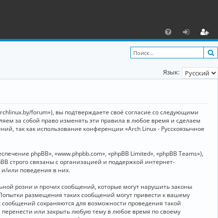
С
F
х
ег
A
о
и
Язык:
Q
д
ст
р
а
archlinux.by/forum»), вы подтверждаете своё согласие со следующими
ц
вляем за собой право изменять эти правила в любое время и сделаем
ний, так как использование конференции «Arch Linux - Русскоязычное
и
я
ечение phpBB», «www.phpbb.com», «phpBB Limited», «phpBB Teams»),
BB строго связаны с организацией и поддержкой интернет-
 и/или поведения в них.
ьной розни и прочих сообщений, которые могут нарушить законы
о. Попытки размещения таких сообщений могут привести к вашему
ех сообщений сохраняются для возможности проведения такой
, перенести или закрыть любую тему в любое время по своему