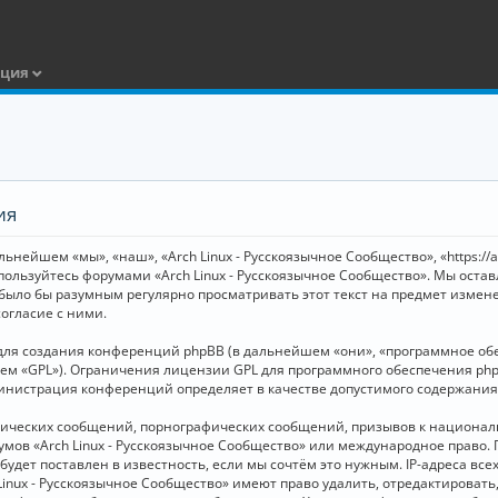
ация
ия
ьнейшем «мы», «наш», «Arch Linux - Русскоязычное Сообщество», «https://
 пользуйтесь форумами «Arch Linux - Русскоязычное Сообщество». Мы оста
 было бы разумным регулярно просматривать этот текст на предмет измене
огласие с ними.
я создания конференций phpBB (в дальнейшем «они», «программное обесп
шем «GPL»). Ограничения лицензии GPL для программного обеспечения php
дминистрация конференций определяет в качестве допустимого содержания
нических сообщений, порнографических сообщений, призывов к национал
орумов «Arch Linux - Русскоязычное Сообщество» или международное прав
дет поставлен в известность, если мы сочтём это нужным. IP-адреса вс
Linux - Русскоязычное Сообщество» имеют право удалить, отредактировать