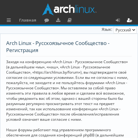
Главная
с
о
аг
о
х
ег
Язык:
ы
ру
ру
ку
о
и
Arch Linux - Русскоязычное Сообщество -
л
м
зк
м
д
ст
Регистрация
к
и
е
р
Заходя на конференцию «Arch Linux - Русскоязычное Сообщество»
и
н
а
(в дальнейшем «мы», «наш», «Arch Linux - Русскоязычное
Сообщество», «https://archlinux.by/forum»), вы подтверждаете своё
та
ц
согласие со следующими условиями. Если вы не согласны с ними,
пожалуйста, не заходите и не пользуйтесь форумами «Arch Linux -
ц
и
Русскоязычное Сообщество». Мы оставляем за собой право
изменять эти правила в любое время и сделаем всё возможное,
и
я
чтобы уведомить вас об этом, однако с вашей стороны было бы
я
разумным регулярно просматривать этот текст на предмет
изменений, так как использование конференции «Arch Linux -
Русскоязычное Сообщество» после обновления/исправления
условий означает ваше согласие с ними.
Наши форумы работают под управлением программного
обеспечения для создания конференций phpBB (в дальнейшем