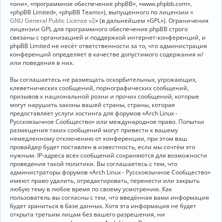
«они», «программное обеспечение phpBB», «www.phpbb.com»,
«phpBB Limited», «phpBB Teams»), выпущенного по лицензии «
GNU General Public License v2
» (в дальнейшем «GPL»). Ограничения
лицензии GPL для программного обеспечения phpBB строго
связаны с организацией и поддержкой интернет-конференций, и
phpBB Limited не несёт ответственности за то, что администрация
конференций определяет в качестве допустимого содержания и/
или поведения в них.
Вы соглашаетесь не размещать оскорбительных, угрожающих,
клеветнических сообщений, порнографических сообщений,
призывов к национальной розни и прочих сообщений, которые
могут нарушить законы вашей страны, страны, которая
предоставляет услуги хостинга для форумов «Arch Linux -
Русскоязычное Сообщество» или международное право. Попытки
размещения таких сообщений могут привести к вашему
немедленному отключению от конференции, при этом ваш
провайдер будет поставлен в известность, если мы сочтём это
нужным. IP-адреса всех сообщений сохраняются для возможности
проведения такой политики. Вы соглашаетесь с тем, что
администраторы форумов «Arch Linux - Русскоязычное Сообщество»
имеют право удалить, отредактировать, перенести или закрыть
любую тему в любое время по своему усмотрению. Как
пользователь вы согласны с тем, что введённая вами информация
будет храниться в базе данных. Хотя эта информация не будет
открыта третьим лицам без вашего разрешения, ни