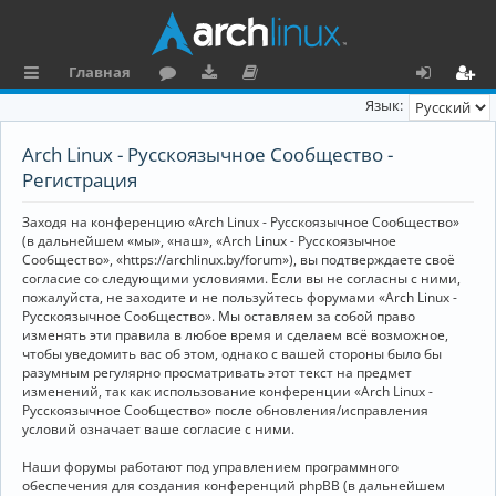
Главная
с
о
аг
о
х
ег
Язык:
ы
ру
ру
ку
о
и
Arch Linux - Русскоязычное Сообщество -
л
м
зк
м
д
ст
Регистрация
к
и
е
р
Заходя на конференцию «Arch Linux - Русскоязычное Сообщество»
и
н
а
(в дальнейшем «мы», «наш», «Arch Linux - Русскоязычное
Сообщество», «https://archlinux.by/forum»), вы подтверждаете своё
та
ц
согласие со следующими условиями. Если вы не согласны с ними,
пожалуйста, не заходите и не пользуйтесь форумами «Arch Linux -
ц
и
Русскоязычное Сообщество». Мы оставляем за собой право
изменять эти правила в любое время и сделаем всё возможное,
и
я
чтобы уведомить вас об этом, однако с вашей стороны было бы
я
разумным регулярно просматривать этот текст на предмет
изменений, так как использование конференции «Arch Linux -
Русскоязычное Сообщество» после обновления/исправления
условий означает ваше согласие с ними.
Наши форумы работают под управлением программного
обеспечения для создания конференций phpBB (в дальнейшем