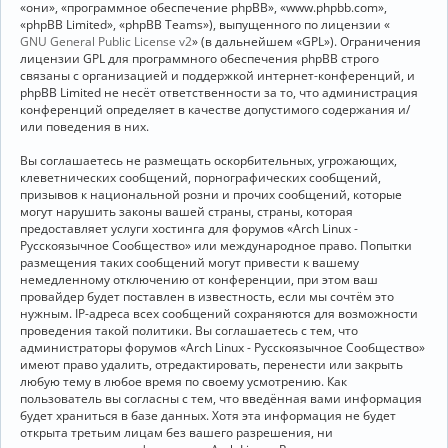
«они», «программное обеспечение phpBB», «www.phpbb.com»,
«phpBB Limited», «phpBB Teams»), выпущенного по лицензии «
GNU General Public License v2
» (в дальнейшем «GPL»). Ограничения
лицензии GPL для программного обеспечения phpBB строго
связаны с организацией и поддержкой интернет-конференций, и
phpBB Limited не несёт ответственности за то, что администрация
конференций определяет в качестве допустимого содержания и/
или поведения в них.
Вы соглашаетесь не размещать оскорбительных, угрожающих,
клеветнических сообщений, порнографических сообщений,
призывов к национальной розни и прочих сообщений, которые
могут нарушить законы вашей страны, страны, которая
предоставляет услуги хостинга для форумов «Arch Linux -
Русскоязычное Сообщество» или международное право. Попытки
размещения таких сообщений могут привести к вашему
немедленному отключению от конференции, при этом ваш
провайдер будет поставлен в известность, если мы сочтём это
нужным. IP-адреса всех сообщений сохраняются для возможности
проведения такой политики. Вы соглашаетесь с тем, что
администраторы форумов «Arch Linux - Русскоязычное Сообщество»
имеют право удалить, отредактировать, перенести или закрыть
любую тему в любое время по своему усмотрению. Как
пользователь вы согласны с тем, что введённая вами информация
будет храниться в базе данных. Хотя эта информация не будет
открыта третьим лицам без вашего разрешения, ни