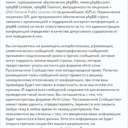
«они», «программное обеспечение phpBB», «www.phpbb.com»,
«phpBB Limited», «phpBB Teams»), выпущенного по лицензии «
GNU General Public License v2
» (в дальнейшем «GPL»). Ограничения
лицензии GPL для программного обеспечения phpBB строго
связаны с организацией и поддержкой интернет-конференций, и
phpBB Limited не несёт ответственности за то, что администрация
конференций определяет в качестве допустимого содержания и/
или поведения в них.
Вы соглашаетесь не размещать оскорбительных, угрожающих,
клеветнических сообщений, порнографических сообщений,
призывов к национальной розни и прочих сообщений, которые
могут нарушить законы вашей страны, страны, которая
предоставляет услуги хостинга для форумов «Arch Linux -
Русскоязычное Сообщество» или международное право. Попытки
размещения таких сообщений могут привести к вашему
немедленному отключению от конференции, при этом ваш
провайдер будет поставлен в известность, если мы сочтём это
нужным. IP-адреса всех сообщений сохраняются для возможности
проведения такой политики. Вы соглашаетесь с тем, что
администраторы форумов «Arch Linux - Русскоязычное Сообщество»
имеют право удалить, отредактировать, перенести или закрыть
любую тему в любое время по своему усмотрению. Как
пользователь вы согласны с тем, что введённая вами информация
будет храниться в базе данных. Хотя эта информация не будет
открыта третьим лицам без вашего разрешения, ни