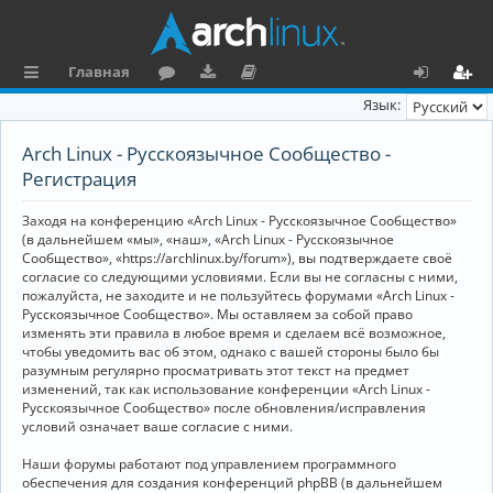
Главная
с
о
аг
о
х
ег
Язык:
ы
ру
ру
ку
о
и
Arch Linux - Русскоязычное Сообщество -
л
м
зк
м
д
ст
Регистрация
к
и
е
р
Заходя на конференцию «Arch Linux - Русскоязычное Сообщество»
и
н
а
(в дальнейшем «мы», «наш», «Arch Linux - Русскоязычное
Сообщество», «https://archlinux.by/forum»), вы подтверждаете своё
та
ц
согласие со следующими условиями. Если вы не согласны с ними,
пожалуйста, не заходите и не пользуйтесь форумами «Arch Linux -
ц
и
Русскоязычное Сообщество». Мы оставляем за собой право
изменять эти правила в любое время и сделаем всё возможное,
и
я
чтобы уведомить вас об этом, однако с вашей стороны было бы
я
разумным регулярно просматривать этот текст на предмет
изменений, так как использование конференции «Arch Linux -
Русскоязычное Сообщество» после обновления/исправления
условий означает ваше согласие с ними.
Наши форумы работают под управлением программного
обеспечения для создания конференций phpBB (в дальнейшем