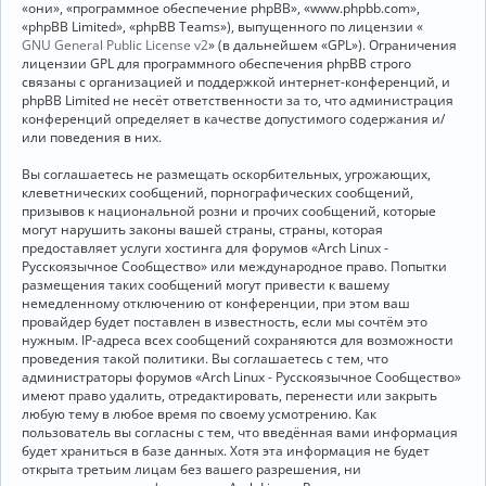
«они», «программное обеспечение phpBB», «www.phpbb.com»,
«phpBB Limited», «phpBB Teams»), выпущенного по лицензии «
GNU General Public License v2
» (в дальнейшем «GPL»). Ограничения
лицензии GPL для программного обеспечения phpBB строго
связаны с организацией и поддержкой интернет-конференций, и
phpBB Limited не несёт ответственности за то, что администрация
конференций определяет в качестве допустимого содержания и/
или поведения в них.
Вы соглашаетесь не размещать оскорбительных, угрожающих,
клеветнических сообщений, порнографических сообщений,
призывов к национальной розни и прочих сообщений, которые
могут нарушить законы вашей страны, страны, которая
предоставляет услуги хостинга для форумов «Arch Linux -
Русскоязычное Сообщество» или международное право. Попытки
размещения таких сообщений могут привести к вашему
немедленному отключению от конференции, при этом ваш
провайдер будет поставлен в известность, если мы сочтём это
нужным. IP-адреса всех сообщений сохраняются для возможности
проведения такой политики. Вы соглашаетесь с тем, что
администраторы форумов «Arch Linux - Русскоязычное Сообщество»
имеют право удалить, отредактировать, перенести или закрыть
любую тему в любое время по своему усмотрению. Как
пользователь вы согласны с тем, что введённая вами информация
будет храниться в базе данных. Хотя эта информация не будет
открыта третьим лицам без вашего разрешения, ни